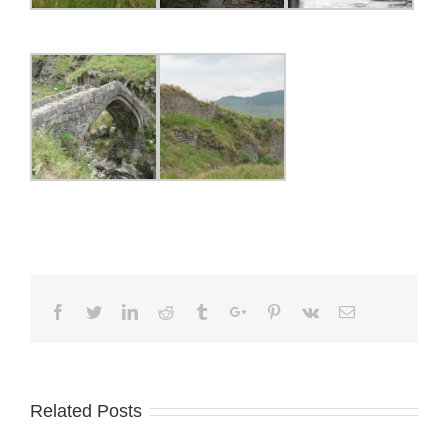
Facebook
Twitter
Linkedin
Reddit
Tumblr
Google+
Pinterest
Vk
Email
Related Posts