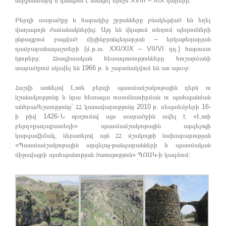
ներքնահարկ և կանգուն է մնացել մինչև XVIII – XIX դարերը:
Բերդի տարածքը և հարակից շրջանները բնակեցված են եղել
վաղագույն ժամանակներից: Այդ են վկայում տեղում պեղումների
ընթացքում բացված միջինբրոնզեդարյան – երկաթեդարյան
դամբարանադաշտերի (մ.թ.ա. XXI/XIX – VII/VI դդ.) հարուստ
նյութերը: Հնագիտական հետազոտությունները հուշարձանի
տարածքում սկսվել են 1966 թ. և շարունակվում են առ այսօր:
Հաշվի առնելով Լոռե բերդի պատմամշակութային դերն ու
նշանակությունը և նրա հետագա ուսումնասիրման ու պահպանման
անհրաժեշտությունը` ՀՀ կառավարությունը 2010 թ. սեպտեմբերի 16-
ի թիվ 1426-Ն որոշումով այս տարածքին տվել է «Լոռի
բերդ»քաղաքատեղի» պատմամշակութային արգելոցի
կարգավիճակ, ներառելով այն ՀՀ մշակույթի նախարարության
«Պատմամշակութային արգելոց-թանգարանների և պատմական
միջավայրի պահպանության ծառայություն» ՊՈԱԿ-ի կազմում: