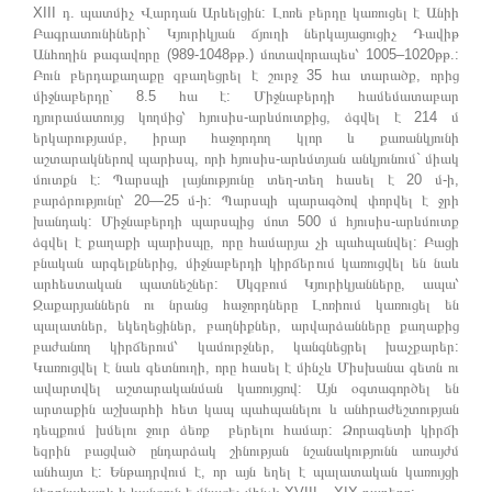
XIII դ. պատմիչ Վարդան Արևելցին: Լոռե բերդը կառուցել է Անիի
Բագրատունիների` Կյուրիկյան ճյուղի ներկայացուցիչ Դավիթ
Անհողին թագավորը (989-1048թթ.) մոտավորապես՝ 1005–1020թթ.:
Բուն բերդաքաղաքը զբաղեցրել է շուրջ 35 հա տարածք, որից
միջնաբերդը` 8.5 հա է: Միջնաբերդի համեմատաբար
դյուրամատույց կողմից՝ հյուսիս-արևմուտքից, ձգվել է 214 մ
երկարությամբ, իրար հաջորդող կլոր և քառանկյունի
աշտարակներով պարիսպ, որի հյուսիս-արևմտյան անկյունում` միակ
մուտքն է: Պարսպի լայնությունը տեղ-տեղ հասել է 20 մ-ի,
բարձրությունը՝ 20—25 մ-ի: Պարսպի պարագծով փորվել է ջրի
խանդակ: Միջնաբերդի պարսպից մոտ 500 մ հյուսիս-արևմուտք
ձգվել է քաղաքի պարիսպը, որը համարյա չի պահպանվել: Բացի
բնական արգելքներից, միջնաբերդի կիրճերում կառուցվել են նաև
արհեստական պատնեշներ: Սկզբում Կյուրիկյանները, ապա՝
Զաքարյաններն ու նրանց հաջորդները Լոռիում կառուցել են
պալատներ, եկեղեցիներ, բաղնիքներ, արվարձանները քաղաքից
բաժանող կիրճերում՝ կամուրջներ, կանգնեցրել խաչքարեր:
Կառուցվել է նաև գետնուղի, որը հասել է մինչև Միսխանա գետն ու
ավարտվել աշտարականման կառույցով: Այն օգտագործել են
արտաքին աշխարհի հետ կապ պահպանելու և անհրաժեշտության
դեպքում խմելու ջուր ձեռք բերելու համար: Ձորագետի կիրճի
եզրին բացված ընդարձակ շինության նշանակությունն առայժմ
անհայտ է: Ենթադրվում է, որ այն եղել է պալատական կառույցի