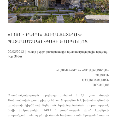
«ԼՈՌԻ ԲԵՐԴ» ՔԱՂԱՔԱՏԵՂԻ»
ՊԱՏՄԱՄՇԱԿՈՒԹԱՅԻՆ ԱՐԳԵԼՈՑ
09/02/2012
|
«Լոռի բերդ» քաղաքատեղի» պատմամշակութային արգելոց
,
Top Slider
«ԼՈՌԻ ԲԵՐԴ» ՔԱՂԱՔԱՏԵՂԻ»
ՊԱՏՄԱ-
ՄՇԱԿՈՒԹԱՅԻՆ
ԱՐԳԵԼՈՑ
Պատմամշակութային արգելոցը գտնվում է ՀՀ Լոռու մարզի
Ստեփանավան քաղաքից ոչ հեռու` Ձորագետ և Միսխանա գետերի
զառիթափ կիրճերով եզերված հրվանդանանման սարահարթում,
ծովի մակարդակից 1490 մ բարձրության վրա: Արգելոցի
տարածքում գտնվող բերդի մասին հավաստի տեղեկություն է տալիս