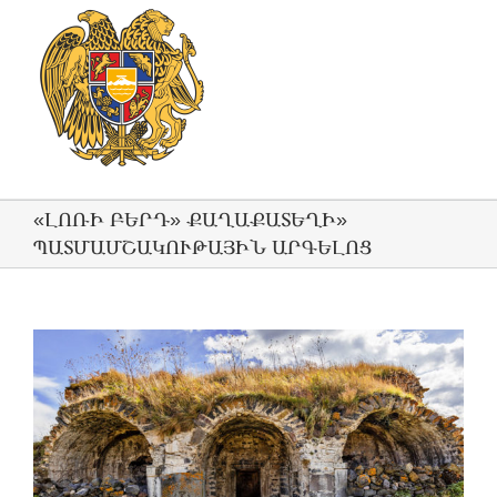
«ԼՈՌԻ ԲԵՐԴ» ՔԱՂԱՔԱՏԵՂԻ»
ՊԱՏՄԱՄՇԱԿՈՒԹԱՅԻՆ ԱՐԳԵԼՈՑ
View
Larger
Image