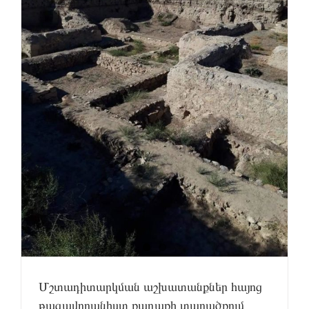
Մշտադիտարկման աշխատանքներ հայոց
թագավորանիստ քաղաքի տարածքում