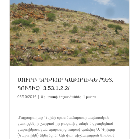
ՍՈՒՐԲ ԳՐԻԳՈՐ ԿԱԹՈՂԻԿԵ /ՊԵՏ.
ՑՈՒՑԻՉ` 3.53.1.2.2/
03/10/2016
|
Արարատի Հուշարձաններ
,
Լրահոս
Մայրաքաղաք Դվինի պատմաճարտարապետական
կառույցների շարքում իր բացառիկ տեղն է զբաղեցնում
կաթողիկոսական պալատից հարավ գտնվող Ս. Գրիգոր
(Կաթողիկե) եկեղեցին: Այն վաղ միջնադարյան եռանավ