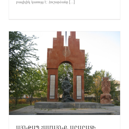
բազիլիկ կառույց է: Հուշարձանը [...]
ԱՅՆԹԱՊ ՀԱՄԱՅՆՔ. ԱՐԱՐԱՏԻ