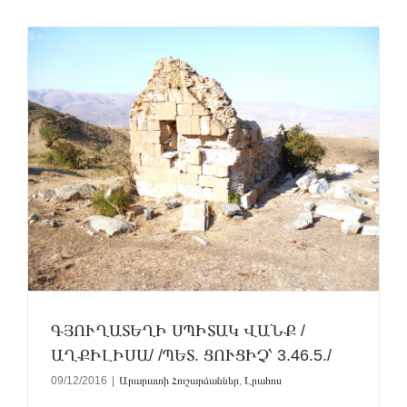
ԳՅՈՒՂԱՏԵՂԻ ՍՊԻՏԱԿ ՎԱՆՔ /
ԱՂՔԻԼԻՍԱ/ /ՊԵՏ. ՑՈՒՑԻՉ՝ 3.46.5./
09/12/2016
|
Արարատի Հուշարձաններ
,
Լրահոս