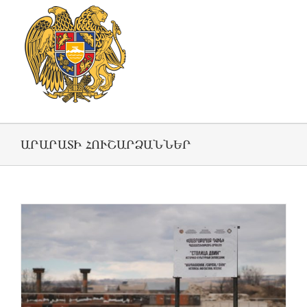
ԱՐԱՐԱՏԻ ՀՈՒՇԱՐՁԱՆՆԵՐ