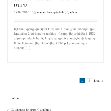
ՄԱՐԶ
19/07/2016
|
Արարատի Հուշարձաններ
,
Լրահոս
Այնթապ գյուղը գտնվում է Երևան-Արտաշատ խճուղու վրա,
Երևանից 2 կմ հյուսիս-արևելք: Գյուղը վերաշինվել է 1830-
ական թվականներին, Խոյից գաղթած բնակիչների կողմից:
Մինչ Այնթապ վերանվանվելը (1970թ.) բնակավայրը
հայտնի [...]
1
2
Next
Լրահոս
Ամանորյա հրաշքը Գառնիում