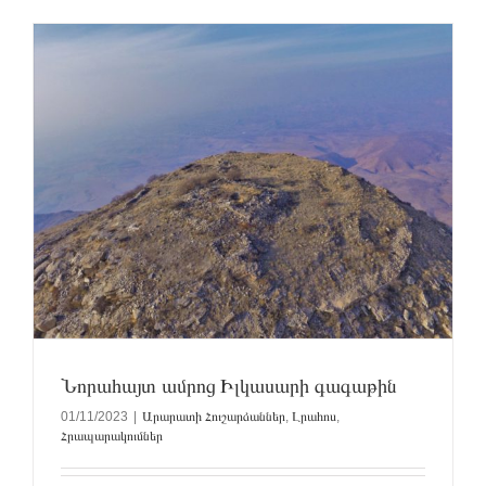
Նորահայտ ամրոց Իլկասարի գագաթին
01/11/2023
|
Արարատի Հուշարձաններ
,
Լրահոս
,
Հրապարակումներ