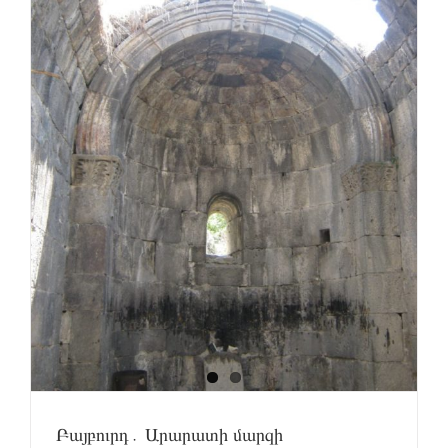
Բայբուրդ․ Արարատի մարզի