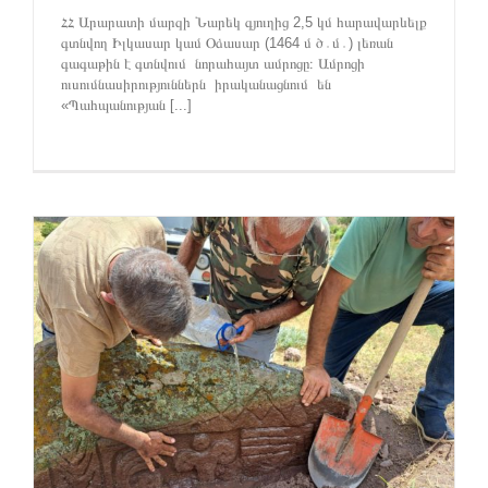
ՀՀ Արարատի մարզի Նարեկ գյուղից 2,5 կմ հարավարևելք
գտնվող Իլկասար կամ Օձասար (1464 մ ծ․մ․) լեռան
գագաթին է գտնվում նորահայտ ամրոցը։ Ամրոցի
ուսումնասիրություններն իրականացնում են
«Պահպանության [...]