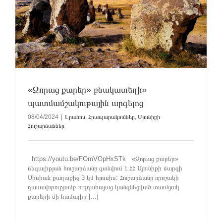
«Զորաց քարեր» բնակատեղի»
պատմամշակութային արգելոց
08/04/2024
|
Լրահոս
,
Հրապարակումներ
,
Սյունիքի
Հուշարձաններ
https://youtu.be/FOmVOpHxSTk «Զորաց քարեր»
մեգալիթյան հուշարձանը գտնվում է ՀՀ Սյունիքի մարզի
Սիսիան քաղաքից 3 կմ հյուսիս: Հուշարձանը որոշակի
դասավորությամբ ուղղահայաց կանգնեցված տասնյակ
քարերի մի համալիր [...]