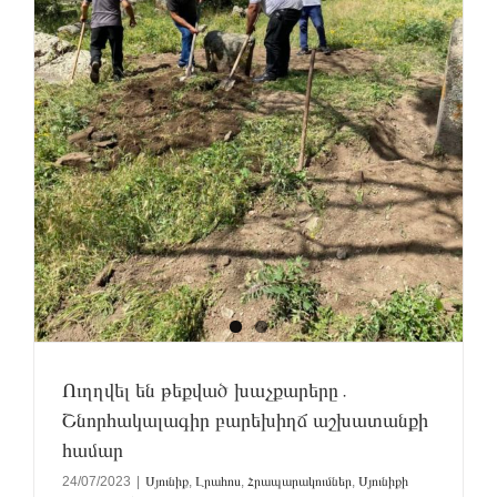
Ուղղվել են թեքված խաչքարերը․
Շնորհակալագիր բարեխիղճ աշխատանքի
համար
24/07/2023
|
Սյունիք
,
Լրահոս
,
Հրապարակումներ
,
Սյունիքի