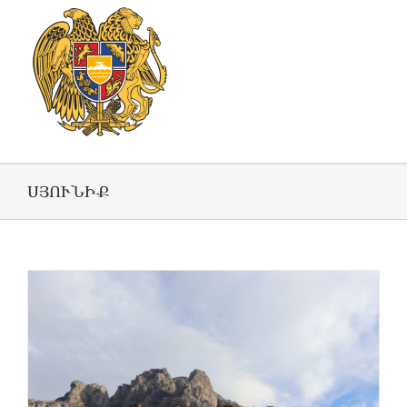
ՍՅՈՒՆԻՔ