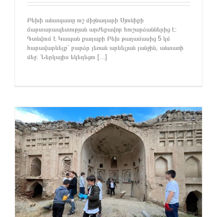
Բեխի անապատը ուշ միջնադարի Սյունիքի
ճարտարապետության արժեքավոր հուշարձաններից է:
Գտնվում է Կապան քաղաքի Բեխ թաղամասից 5 կմ
հարավարևելք` բարձր լեռան արևելյան լանջին, անտառի
մեջ: Ներկայիս եկեղեցու [...]