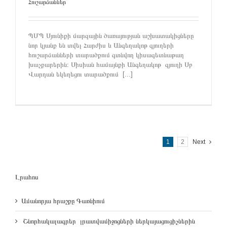
Հուշարձաններ
ՊՄՊ Սյունիքի մարզային ծառայության աշխատակիցները
նոր կյանք են տվել Հարժիս և Անգեղակոթ գյուղերի
հուշարձանների տարածքում գտնվող կիսագետնաթաղ
խաչքարերին։ Սիսիան համայնքի Անգեղակոթ գյուղի Սբ
Վարդան եկեղեցու տարածքում [...]
1
2
Next
Լրահոս
Ամանորյա հրաշքը Գառնիում
Շնորհակալագրեր լրատվամիջոցների ներկայացուցիչներին