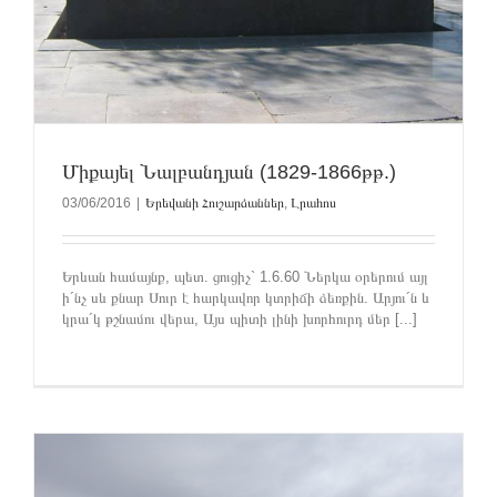
Միքայել Նալբանդյան (1829-1866թթ.)
03/06/2016
|
Երեվանի Հուշարձաններ
,
Լրահոս
Երևան համայնք, պետ. ցուցիչ` 1.6.60 Ներկա օրերում այլ
ի´նչ սև քնար Սուր է հարկավոր կտրիճի ձեռքին. Արյու´ն և
կրա´կ թշնամու վերա, Այս պիտի լինի խորհուրդ մեր [...]