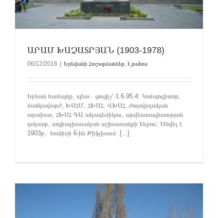
ԱՐԱՄ ԽԱՉԱՏՐՅԱՆ (1903-1978)
06/12/2016
|
Երեվանի Հուշարձաններ
,
Լրահոս
Երևան համայնք, պետ․ ցուցիչ՝ 1.6.95.4: Կոմպոզիտոր,
մանկավարժ, ԽՍՀՄ, ՀԽՍՀ, ՎԽՍՀ, ժողովրդական
արտիստ, ՀԽՍՀ ԳԱ ակադեմիկոս, արվեստագիտության
դոկտոր, սոցիալիստական աշխատանքի հերոս: Ծնվել է
1903թ․ հունիսի 6-ին Թիֆլիսում։ [...]