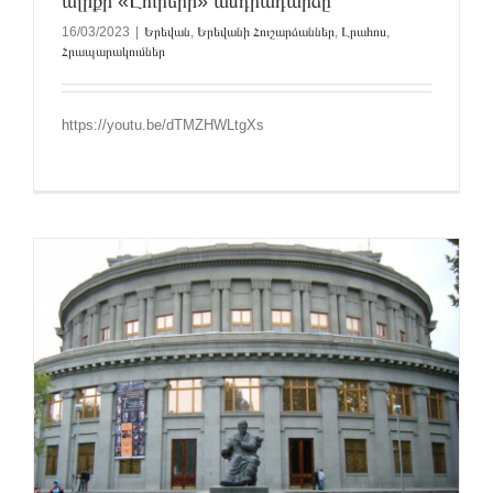
ալիքի «Լուրերի» անդրադարձը
16/03/2023
|
Երեվան
,
Երեվանի Հուշարձաններ
,
Լրահոս
,
Հրապարակումներ
https://youtu.be/dTMZHWLtgXs