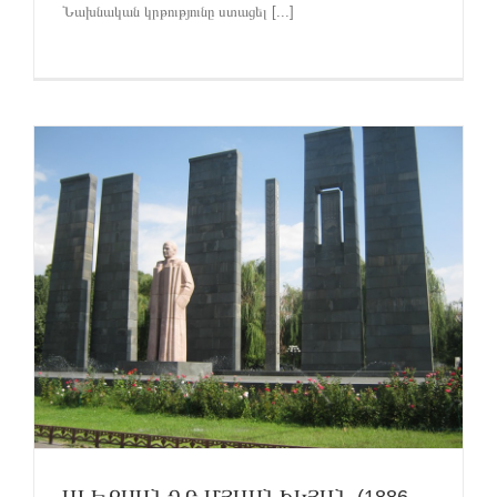
Նախնական կրթությունը ստացել [...]
ԱԼԵՔՍԱՆԴՐ ՄՅԱՍՆԻԿՅԱՆ (1886-