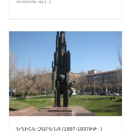
Հուշարձանը, որը [...]
ԵՂԻՇԵ ՉԱՐԵՆՑ (1897-1937ԹԹ․)