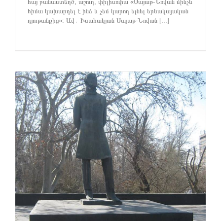
հայ բանաստեղծ, աշուղ, փիլիսոփա «Սայաթ-Նովան մինչև
հիմա կախարդել է ինձ և չեմ կարող ելնել երևակայական
դյութանքից»։ Ավ․ Իսահակյան Սայաթ-Նովան [...]