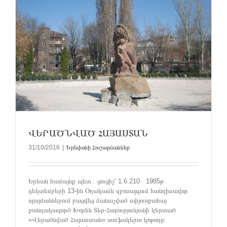
ՎԵՐԱԾՆՎԱԾ ՀԱՅԱՍՏԱՆ
31/10/2016
|
Երեվանի Հուշարձաններ
Երևան համայնք պետ․ ցուցիչ՝ 1.6.210 1985թ․
դեկտեմբերի 13-ին Օղակաձև զբոսայգում հանդիսավոր
պայմաններում բացվեց ճանաչված սփյուռքահայ
քանդակագործ Խորեն Տեր-Հարությունյանի կերտած
«Վերածնված Հայաստան» տուֆակերտ կոթողը։