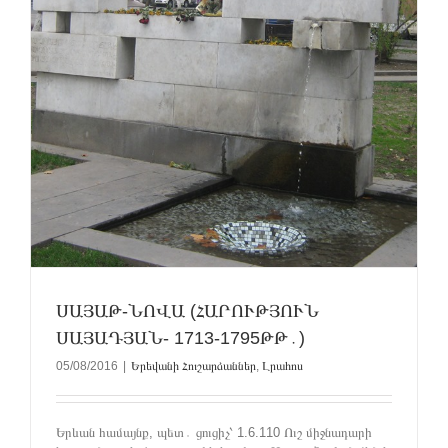
ՍԱՅԱԹ-ՆՈՎԱ (ՀԱՐՈՒԹՅՈՒՆ
ՍԱՅԱԴՅԱՆ- 1713-1795ԹԹ․)
05/08/2016
|
Երեվանի Հուշարձաններ
,
Լրահոս
Երևան համայնք, պետ․ ցուցիչ՝ 1.6.110 Ուշ միջնադարի