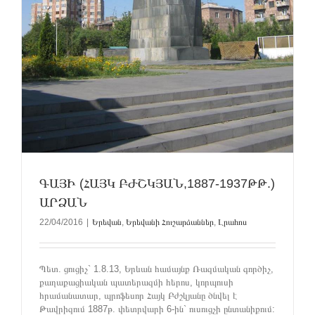
ԳԱՅԻ (ՀԱՅԿ ԲԺՇԿՅԱՆ,1887-1937ԹԹ.)
ԱՐՁԱՆ
22/04/2016
|
Երեվան
,
Երեվանի Հուշարձաններ
,
Լրահոս
Պետ. ցուցիչ` 1.8.13, Երևան համայնք Ռազմական գործիչ,
քաղաքացիական պատերազմի հերոս, կորպուսի
հրամանատար, պրոֆեսոր Հայկ Բժշկյանը ծնվել է
Թավրիզում 1887թ. փետրվարի 6-ին` ուսուցչի ընտանիքում: