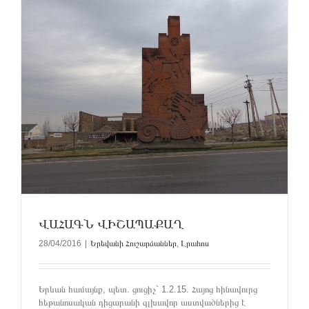
ՎԱՀԱԳՆ ՎԻՇԱՊԱՔԱՂ
28/04/2016
|
Երեվանի Հուշարձաններ
,
Լրահոս
Երևան համայնք, պետ. ցուցիչ` 1.2.15. Հայոց հինավուրց
հեթանոսական դիցարանի գլխավոր աստվածներից է