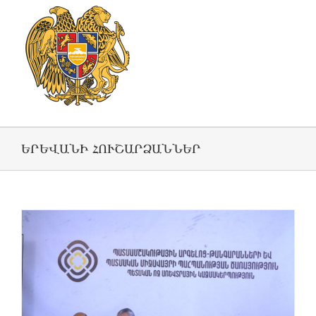
ԵՐԵՎԱՆԻ ՀՈՒՇԱՐՁԱՆՆԵՐ