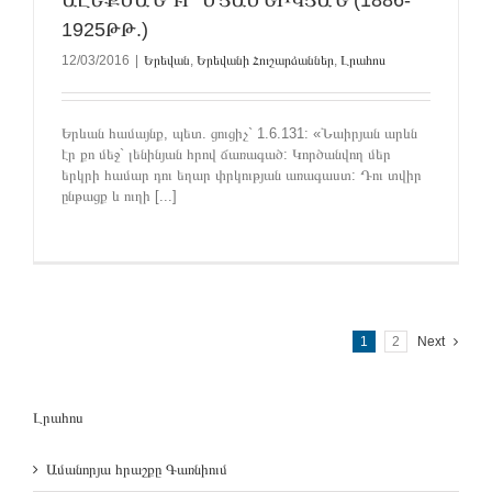
1925ԹԹ.)
12/03/2016
|
Երեվան
,
Երեվանի Հուշարձաններ
,
Լրահոս
Երևան համայնք, պետ. ցուցիչ` 1.6.131: «Նաիրյան արևն
էր քո մեջ` լենինյան հրով ճառագած: Կործանվող մեր
երկրի համար դու եղար փրկության առագաստ: Դու տվիր
ընթացք և ուղի [...]
1
2
Next
Լրահոս
Ամանորյա հրաշքը Գառնիում