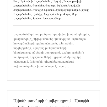
Ձոր
,
Արմավիրի Հուշարձաններ
,
Արցախ
,
Գեղարքունիքի
Հուշարձաններ
,
Գնումներ
,
Գովազդ
,
Երեվան
,
Երեվանի
Հուշարձաններ
,
Թեժ գիծ
,
Լրահոս
,
Հրապարակումներ
,
Շիրակի
Հուշարձաններ
,
Սյունիքի Հուշարձաններ
,
Վայոց Ձորի
Հուշարձաններ
,
Տավուշի Հուշարձաններ
Հուշարձանների տարածքում իրավախախտման դեպքեր,
կանխարգելիչ միջոցառումներ վտանգված, նորահայտ
հուշարձանների պահպանություն, պեղումներ,
արգելոցների, արգելոց-թանգարանների
ենթակառուցվածքների զարգացում, այցելությունների
ավելացում, միջոցառումների, կրթական ծրագրերի
անցկացում, ֆոնդային, գիտահետազոտական
աշխատանքների իրականացում, այս [...]
Ավանի տաճարի վավերագրում․ Առաջին