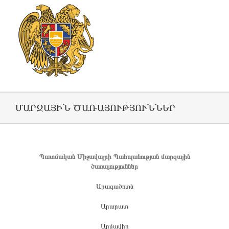
ՄԱՐԶԱՅԻՆ ԾԱՌԱՅՈՒԹՅՈՒՆՆԵՐ
Պատմական Միջավայրի Պահպանության մարզային
ծառայություններ
Արագածոտն
Արարատ
Արմավիր