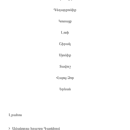
Գեղարքունիք
Կոտայք
Լոռի
Շիրակ
Սյունիք
Տավուշ
Վայոց Ձոր
Երևան
Լրահոս
Ամանորյա հրաշքը Գառնիում