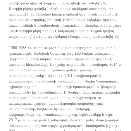
ավելի ցածր դիրքով փոքր բլրի վրա, դեպի ուր ունեցել է ելք։
Ստորին բերդը գտնվել է միջնաբերդի արևելյան ստորոտին, ուր
պահպանվել են ճեղքված խոշոր քարերով կիկլոպյան շարվածքով
պարսպի մնացորդներ, միանավ դահլիճ տիպի եկեղեցու պատեր,
կացարանների և տնտեսական շինությունների հետքեր։ Խմելու ջուրը
մինչև ստորին բերդ բերվել է հարավային կողմի Գլգլան կոչվող
աղբյուրներից՝ կավե փողրակներով (մնացորդները պահպանվել են)։
1966-1968 թթ. Բերդ ամրոցի դամբարանադաշտում պեղումներ է
իրականացրել Ստեփան Եսայանը, իսկ 1980-ական թվակաների
վերջերին Տավուշի ամրոցի տարածքում պեղումների փորձեր է
կատարել հնագետ Հայկ Եսայանը, որը մնացել է անավարտ: 2014 թ.
հոկտեմբերին ամրոցի ստորոտում գտնվող քարայրներում
ուսումնասիրություներ է սկսել ՀՀ ԳԱԱ հնագիտության և
ազգագրության ինստիտուտի արշավախումբը Բորիս Գասպարյանի
գլխավորությամբ: «Տավուշի պատմության և կենցաղի
թանգարանն» իր մեջ ամփոփում է Տավուշի բնակչության անցյալին
ու ներկային վերաբերող պատմական, հնագիտական ու
ազգագրական նյութեր՝ մասնավորապես տարածաշրջանի
հնագիտությունը, հոգևոր ու նյութական մշակույթը,
երկրագործությունը, անասնապահությունը, արհեստները և այլն:
2017 թ-ին թանգարան է տեղափոխվել «Դիլիջանի ժողովրդական
ճարտարապետություն» արգելոց-թանգարանի հավաքածուի շուրջ