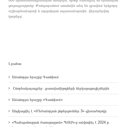
800 պատմահնագիտական առարկա, որոնք համալրել են հիմնական
ցուցադրությունը: Թանգարանում առանձին տեղ են գրավում երկրորդ
աշխարհամարտի և արցախյան ազատամարտին վերաբերվող
նյութերը:
Լրահոս
Ամանորյա հրաշքը Գառնիում
Շնորհակալագրեր լրատվամիջոցների ներկայացուցիչներին
Ամանորյա հրաշքը «Գառնիում»
Անցկացվել է «Մեծամորյան ընթերցումներ 3» գիտաժողովը
«Պահպանության ծառայություն» ՊՈԱԿ-ը ամփոփել է 2024 թ․