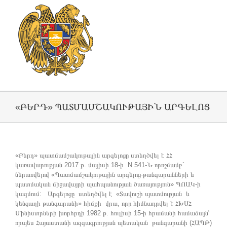
«ԲԵՐԴ» ՊԱՏՄԱՄՇԱԿՈՒԹԱՅԻՆ ԱՐԳԵԼՈՑ
«Բերդ» պատմամշակութային արգելոցը ստեղծվել է ՀՀ
կառավարության 2017 թ. մայիսի 18-ի N 541-Ն որոշմամբ`
ներառվելով «Պատմամշակութային արգելոց-թանգարանների և
պատմական միջավայրի պահպանության ծառայություն» ՊՈԱԿ-ի
կազմում: Արգելոցը ստեղծվել է «Տավուշի պատմության և
կենցաղի թանգարանի» հիմքի վրա, որը հիմնադրվել է ՀԽՍՀ
Մինիստրների խորհրդի 1982 թ. հուլիսի 15-ի հրամանի համաձայն՝
որպես Հայաստանի ազգագրության պետական թանգարանի (ՀԱՊԹ)