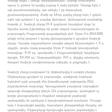
ամրոցը անցել է լոռեցի Կյուրիկյաններին։ Ամրոցի տարածքում
այսօր էլ գտնում են կավից սպասք և ուրիշ իրեղեն։ Ամրոցը եղել է
այն յուրահատուկներից, որն ունեցել է իր ներդաշնակ
ջրամատակարարումը։ Քանի որ 14-րդ դարից բերդը եղել է լքված,
այժմ այն գտնվում է ոչ բարվոք վիճակում։ Հիմնադրման տարեթիվը
հայտնի չէ։ Տավուշի բերդը IX-X դարերում հռչակված վայր էր։
Այստեղ նստող իշխանները մի քանի անգամ ապստամբություն են
բարձրացրել Բագրատունի թագավորների դեմ։ Աշոտ Բ-ն (914-928)
զենքի ուժով կոտրում է նրանց դիմադրությունը և գրավում Տավուշի
բերդը։ Գրավոր աղբյուրներում առաջին անգամ հիշատակվում է X դ.
սկգբին, որպես Հայոց թագավոր Աշոտ Բ Երկաթի կուսակալների
նստավայր։ X-XI դդ. պատկանել է Բագրատունիների Կյուրիկյան
ճյուղին, XII-XIII դդ.՝ Զաքարյաններին։ XIV դ. վերջից անտերունչ
մնացած Տավուշն աստիճանաբար ավերվել ու քայքայվել է։
Տավուշի բերդը բաղկացած էր միջնաբերդից և ստորին բերդից։
Միջնաբերդը գրավում էր բարձրադիր, զառիթափ ժայռերով
եզերված բլրի գագաթի նեղ (առավելագույն լայնությունը 25մ),
լեզվականման տարածքը։ Կիսագլանաձև բուրգերով ամրացված
պարսպի մնացորդները (մինչև 12մ բարձրությամբ, կառուցված ոչ
խոշոր գետաքարերով և ճեղքված անդեզիտի քարերով)
պահպանվել են արևելյան և հյուսիսարևմտյան մասերում։ Մուտքը
եղել է հարավային կողմից։ Տարածքում շինությունների հետքեր չեն
պահպանվել։ Միջնաբերդը հյուսիսային կողմում շարունակվել է