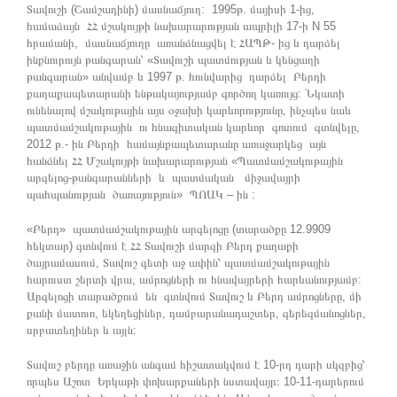
Տավուշի (Շամշադինի) մասնաճյուղ: 1995թ. մայիսի 1-ից,
համաձայն ՀՀ մշակույթի նախարարության ապրիլի 17-ի N 55
հրամանի, մասնաճյուղը առանձնացվել է ՀԱՊԹ- ից և դարձել
ինքնուրույն թանգարան՝ «Տավուշի պատմության և կենցաղի
թանգարան» անվամբ և 1997 թ. հունվարից դարձել Բերդի
քաղաքապետարանի ենթակայությամբ գործող կառույց: Նկատի
ունենալով մշակութային այս օջախի կարևորությունը, ինչպես նաև
պատմամշակութային ու հնագիտական կարևոր գոտում գտնվելը,
2012 թ.- ին Բերդի համայնքապետարանը առաջարկեց այն
հանձնել ՀՀ Մշակույթի նախարարության «Պատմամշակութային
արգելոց-թանգարանների և պատմական միջավայրի
պահպանության ծառայություն» ՊՈԱԿ – ին :
«Բերդ» պատմամշակութային արգելոցը (տարածքը 12.9909
հեկտար) գտնվում է ՀՀ Տավուշի մարզի Բերդ քաղաքի
ծայրամասում, Տավուշ գետի աջ ափին՝ պատմամշակութային
հարուստ շերտի վրա, ամրոցների ու հնավայրերի հարևանությամբ:
Արգելոցի տարածքում են գտնվում Տավուշ և Բերդ ամրոցները, մի
քանի մատուռ, եկեղեցիներ, դամբարանադաշտեր, գերեզմանոցներ,
սրբատեղիներ և այլն:
Տավուշ բերդը առաջին անգամ հիշատակվում է 10-րդ դարի սկզբից՝
որպես Աշոտ Երկաթի փոխարքաների նստավայր։ 10-11-դարերում