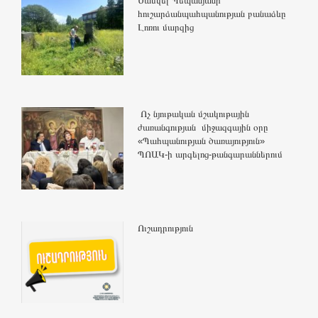
Սամվել Պեպանյանի
հուշարձանպահպանության բանաձևը
Լոռու մարզից
Ոչ նյութական մշակութային
ժառանգության միջազգային օրը
«Պահպանության ծառայություն»
ՊՈԱԿ-ի արգելոց-թանգարաններում
Ուշադրություն