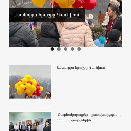
Ամանորյա հրաշքը Գառնիում
Ամանորյա հրաշքը Գառնիում
Շնորհակալագրեր լրատվամիջոցների
ներկայացուցիչներին