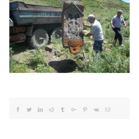
Facebook
Twitter
Linkedin
Reddit
Tumblr
Google+
Pinterest
Vk
Email