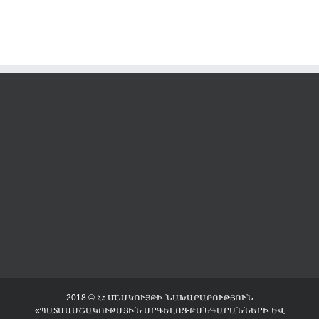
2018 © ՀՀ ՄՇԱԿՈՒՅԹԻ ՆԱԽԱՐԱՐՈՒԹՅՈՒՆ
«ՊԱՏՄԱՄՇԱԿՈՒԹԱՅԻՆ ԱՐԳԵԼՈՑ-ԹԱՆԳԱՐԱՆՆԵՐԻ ԵՎ