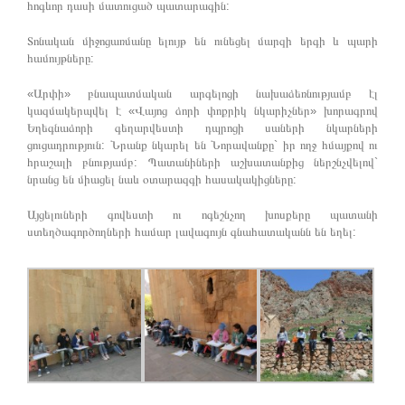
հոգևոր դասի մատուցած պատարագին:
Տոնական միջոցառմանը ելույթ են ունեցել մարզի երգի և պարի
համույթները:
«Արփի» բնապատմական արգելոցի նախաձեռնությամբ էլ
կազմակերպվել է «Վայոց ձորի փոքրիկ նկարիչներ» խորագրով
Եղեգնաձորի գեղարվեստի դպրոցի սաների նկարների
ցուցադրություն: Նրանք նկարել են Նորավանքը` իր ողջ հմայքով ու
հրաշալի բնությամբ: Պատանիների աշխատանքից ներշնչվելով`
նրանց են միացել նաև օտարազգի հասակակիցները:
Այցելուների գովեստի ու ոգեշնչող խոսքերը պատանի
ստեղծագործողների համար լավագույն գնահատականն են եղել: