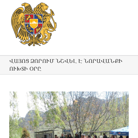
ՎԱՅՈՑ ՁՈՐՈՒՄ ՆՇՎԵԼ Է ՆՈՐԱՎԱՆՔԻ
ՈՒԽՏԻ ՕՐԸ
View
Larger
Image