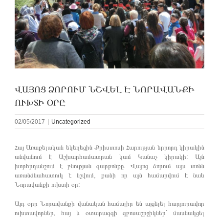
ՎԱՅՈՑ ՁՈՐՈՒՄ ՆՇՎԵԼ Է ՆՈՐԱՎԱՆՔԻ
ՈՒԽՏԻ ՕՐԸ
02/05/2017
|
Uncategorized
Հայ Առաքելական եկեղեցին Քրիստոսի Հարության երրորդ կիրակին
անվանում է Աշխարհամատրան կամ Կանաչ կիրակի: Այն
խորհրդանշում է բնության զարթոնքը: Վայոց ձորում այս տոնն
առանձնահատուկ է նշվում, քանի որ այն համարվում է նաև
Նորավանքի ուխտի օր:
Այդ օրը Նորավանքի վանական համալիր են այցելել հարյուրավոր
ուխտավորներ, հայ և օտարազգի զբոսաշրջիկներ` մասնակցել