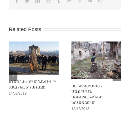
Facebook
Twitter
Linkedin
Reddit
Tumblr
Google+
Pinterest
Vk
Email
Related Posts
«ԳԱՌՆԻ»-ՈՒՄ ՆՇՎԵԼ Է
ՍԱՆԻՏԱՐԱԿԱՆ
ՏՅԱՌՆԸՆԴԱՌԱՋԸ
ՄԱՔՐՄԱՆ
14/02/2019
ԱՇԽԱՏԱՆՔՆԵՐ
ԿՈՏԱՅՔՈՒՄ
18/12/2018