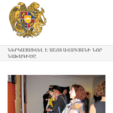
ՆԵՐԿԱՅԱՑՎԵԼ Է ԱՇՈՏ ԱՎԱԳՅԱՆԻ ՆՈՐ
ՆԱԽԱԳԻԾԸ
View
Larger
Image