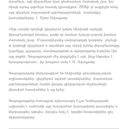
մտածելու, այն վերլուծելու կամ գնահատելու ժամանակ չկա. կա
միայն արագ գործելու հստակ գիտակցում։ 2016թ.-ի ապրիլին հենց
այդ դիրքերի մարտական գործողությունների մասնակից
կամավորներից է Աշոտ Ավագյանը։
«Այդ օրերին որոշեցի դիրքերում կռվող Սիսիանի տղերքի
վերաբերմունքն իմանալ, քանի որ նստելու երկար-բարակ խոսելու
ժամանակ չկար: Մարտակերտից ստվարաթղթի կտորներ բերեցի
ու կախեցի դիրքերում և տղաներն այդ օրերի իրենց վերաբերմունքը,
կարծիքը, զգացածը, մտահոգությունն ու ոգևորությունը հանձնել էին
այդ թղթին։ Ցուցադրության մեջ ընդգրկվել է այն, ինչը ենթակա է
հրապարակման», -իր խոսքում ասել է Ա. Ավագյանը։
Ցուցադրությանը ներկայացված են հեղիանկի գեղանկարչական
աշխատանքներ, դիրքերում արված լուսանկարներ, մարտական
գործողությունների մասին վկայող զինվորական մեքենաների
վնասված հատվածներ և այլ իրեր։
Ցուցադրությունը համադրող երիտասարդ Էլլա Կանեգարյանն
աշխատել է սահմանի այդ հատվածում կատարվածը դասավորել և
ներկայացնել այնպես, ինչպես եղել է` նյութին հնարավորինս քիչ
միջամտությամբ։