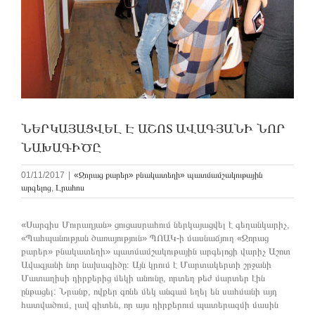
ՆԵՐԿԱՅԱՑՎԵԼ Է ԱՇՈՏ ԱՎԱԳՅԱՆԻ ՆՈՐ
ՆԱԽԱԳԻԾԸ
01/11/2017
|
«Զորաց քարեր» բնակատեղի» պատմամշակութային
արգելոց
,
Լրահոս
«Սարգիս Մուրադյան» ցուցասրահում ներկայացվել է գեղանկարիչ,
«Պահպանության ծառայություն» ՊՈԱԿ-ի մասնաճյուղ «Զորաց
քարեր» բնակատեղի» պատմամշակութային արգելոցի վարիչ Աշոտ
Ավագյանի նոր նախագիծը։ Այն կրում է Մարտակերտի շրջանի
Մատաղիսի դիրքերից մեկի անունը, որտեղ թեժ մարտեր էին
ընթացել: Նրանք, ովքեր գոնե մեկ անգամ եղել են սահմանի այդ
հատվածում, լավ գիտեն, որ այս դիրքերում պատերազմի մասին