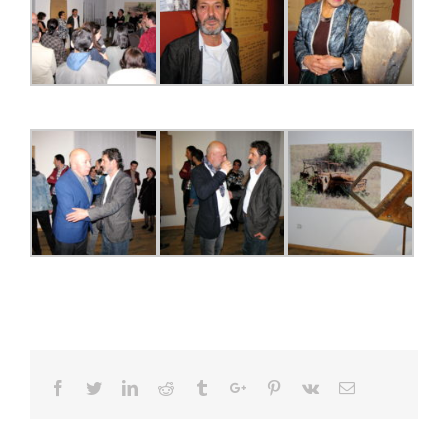
Facebook
Twitter
Linkedin
Reddit
Tumblr
Google+
Pinterest
Vk
Email