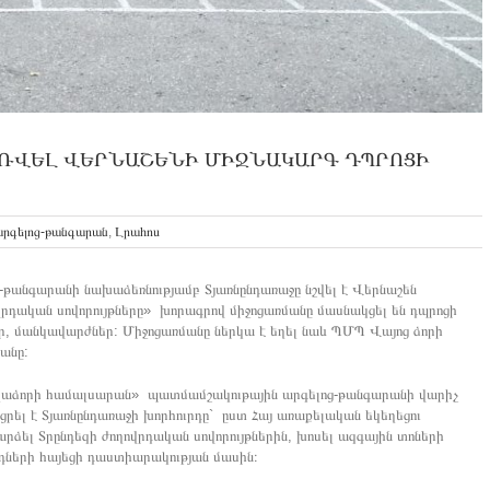
ԱՌՎԵԼ ՎԵՐՆԱՇԵՆԻ ՄԻՋՆԱԿԱՐԳ ԴՊՐՈՑԻ
արգելոց-թանգարան
,
Լրահոս
անգարանի նախաձեռնությամբ Տյառնընդառաջը նշվել է Վերնաշեն
րդական սովորույթները» խորագրով միջոցառմանը մասնակցել են դպրոցի
ր, մանկավարժներ: Միջոցառմանը ներկա է եղել նաև ՊՄՊ Վայոց ձորի
անը:
Գլաձորի համալսարան» պատմամշակութային արգելոց-թանգարանի վարիչ
րել է Տյառնընդառաջի խորհուրդը` ըստ Հայ առաքելական եկեղեցու
րձել Տրընդեզի ժողովրդական սովորույթներին, խոսել ազգային տոների
ների հայեցի դաստիարակության մասին։