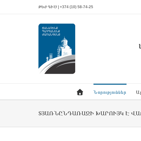
ԹԵԺ ԳԻԾ | +374 (10) 58-74-25
Նորություններ
Ա
ՏՅԱՌՆԸՆԴԱՌԱՋԻ ԽԱՐՈՒՅԿ Է ՎԱ