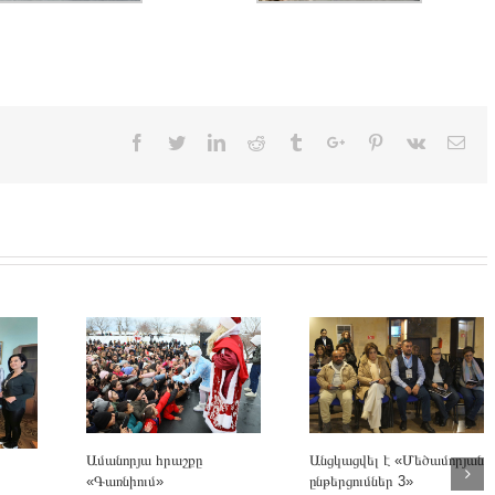
Facebook
Twitter
Linkedin
Reddit
Tumblr
Google+
Pinterest
Vk
Ema
Անցկացվել է «Մեծամորյան
Ամանորյա հրաշքը
ընթերցումներ 3»
«Գառնիում»