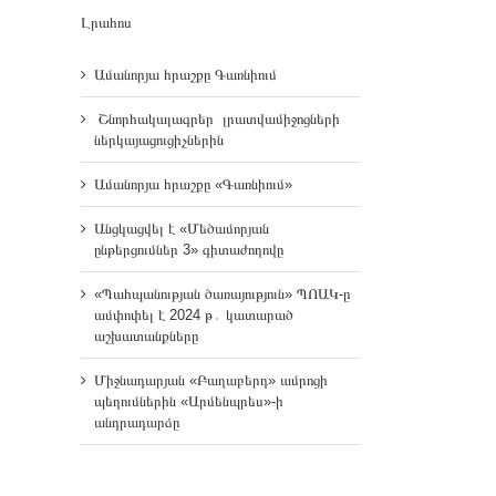
Լրահոս
Ամանորյա հրաշքը Գառնիում
Շնորհակալագրեր լրատվամիջոցների
ներկայացուցիչներին
Ամանորյա հրաշքը «Գառնիում»
Անցկացվել է «Մեծամորյան
ընթերցումներ 3» գիտաժողովը
«Պահպանության ծառայություն» ՊՈԱԿ-ը
ամփոփել է 2024 թ․ կատարած
աշխատանքները
Միջնադարյան «Բաղաբերդ» ամրոցի
պեղումներին «Արմենպրես»-ի
անդրադարձը