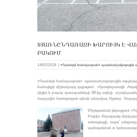
ՏՅԱՌՆԸՆԴԱՌԱՋԻ ԽԱՐՈՒՅԿ Է Վ
ԲԱԿՈՒՄ
14/02/2018
|
«Գլաձորի համալսարան» պատմամշակութային 
«Գլաձորի համալսարան» պատմամշակութային արգելոց-թ
համայնքի միջնակարգ դպրոցում։ «Տյառընդառաջի ժողով
միջին և բարձր դասարանների 30-ից ավելի աշակերտնե
մարզային ծառայության պետի տեղակալ Արթուր Սարգսյ
Միջոցառման ընթացքում «
Բարիս Քոչարյանը ներկայաց
տոնացույցի, ապա` անդրադա
պահպանման ու երիտասարդ