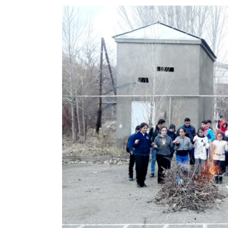
View
Larger
Image