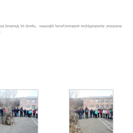
 խարույկ են վառել, ազգային երաժշտության ուղեկցությամբ շուրջպար
։