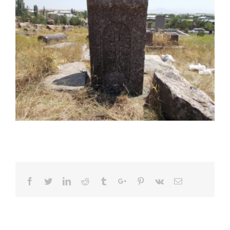
Facebook
Twitter
Linkedin
Reddit
Tumblr
Google+
Pinterest
Vk
Email