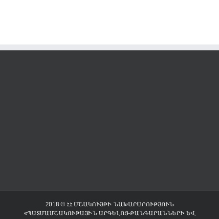
2018 © ՀՀ ՄՇԱԿՈՒՅԹԻ ՆԱԽԱՐԱՐՈՒԹՅՈՒՆ
«ՊԱՏՄԱՄՇԱԿՈՒԹԱՅԻՆ ԱՐԳԵԼՈՑ-ԹԱՆԳԱՐԱՆՆԵՐԻ ԵՎ