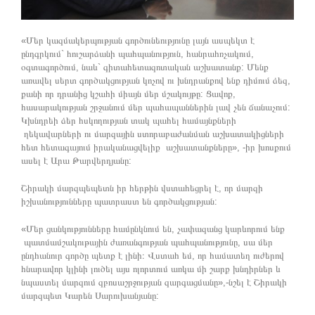
«Մեր կազմակերպության գործունեությունը լայն ասպեկտ է
ընդգրկում` հուշարձանի պահպանություն, հանրահռչակում,
օգտագործում, նաև` գիտահետազոտական աշխատանք: Մենք
առավել սերտ գործակցության կոչով ու խնդրանքով ենք դիմում ձեզ,
քանի որ դրանից կշահի միայն մեր մշակույթը: Ցավոք,
հասարակության շրջանում մեր պահապաններին լավ չեն ճանաչում:
Կխնդրեի ձեր հսկողության տակ պահել համայնքների
ղեկավարների ու մարզային ստորաբաժանման աշխատակիցների
հետ հետագայում իրականացվելիք աշխատանքները», -իր խոսքում
ասել է Արա Թարվերդյանը:
Շիրակի մարզպեպետն իր հերթին վստահեցրել է, որ մարզի
իշխանությունները պատրաստ են գործակցության:
«Մեր ցանկությունները համընկնում են, չափազանց կարևորում ենք
պատմամշակութային ժառանգության պահպանությունը, սա մեր
ընդհանուր գործը պետք է լինի։ Վստահ եմ, որ համատեղ ուժերով
հնարավոր կլինի լուծել այս ոլորտում առկա մի շարք խնդիրներ և
նպաստել մարզում զբոսաշրջության զարգացմանը»,-նշել է Շիրակի
մարզպետ Կարեն Սարուխանյանը: