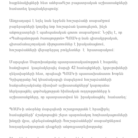
հայրենակիցների հետ անհրաժեշտ բացատրական աշխատանքների
համատեղ կազմակերպումը:
Անդրադարձ է եղել նաև երբեմն հուշարձանի տարածքում
բարերարների կողմից նոր հուշարձան կառուցելուն, ինչն
անթույլատրելի է պահպանական գոտու տարածքում: Նշվել է, որ
«Պահպանության ծառայություն» ՊՈԱԿ-ը նաև գիտակրթական,
գիտաճանաչողական միջոցառումներ է իրականացնում,
հուշարձանների վերաբերյալ բուկլետներ է հրատարակում:
Մարզպետ Սարուխանյանը պատրաստակամություն է հայտնել
հանդիպում կազմակերպել մարզի 42 համայնքների, կրթօջախների
ղեկավարների հետ, որպեսզի ՊՈԱԿ-ի պատասխանատու Խորեն
Գրիգորյանը /ով կհամակարգի մարզերում հուշարձանների
հանրահռչակմանը միտված աշխատանքները/ կարողանա
ներկայացնել գործակցության հիմնական ուղղությունները և
աշխատանքները, որ պատրաստվում են իրականացնել համատեղ:
ՊՈԱԿ-ի տնօրենը մարզպետի ուշադրությանն է հրավիրել
համայնքների՝ մշակութային շերտ պարունակող հողհատկացումների
խնդրի վրա, գերեզմանոցների /հուշարձանների/ տարածքներում
հուղարկավորության դեպքերի անթույլատրելիությանը: