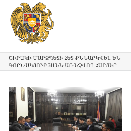
ՇԻՐԱԿԻ ՄԱՐԶՊԵՏԻ ՀԵՏ ՔՆՆԱՐԿՎԵԼ ԵՆ
ԳՈՐԾԱԿՑՈՒԹՅԱՆՆ ԱՌՆՉՎՈՂ ՀԱՐՑԵՐ
View
Larger
Image