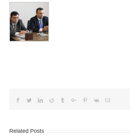
Facebook
Twitter
Linkedin
Reddit
Tumblr
Google+
Pinterest
Vk
Email
Related Posts