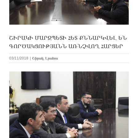
ՇԻՐԱԿԻ ՄԱՐԶՊԵՏԻ ՀԵՏ ՔՆՆԱՐԿՎԵԼ ԵՆ
ԳՈՐԾԱԿՑՈՒԹՅԱՆՆ ԱՌՆՉՎՈՂ ՀԱՐՑԵՐ
03/11/2018
|
Շիրակ
,
Լրահոս