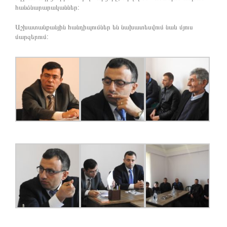
հանձնարարականներ:
Աշխատանքանյին հանդիպումներ են նախատեսվում նաև մյուս
մարզերում: