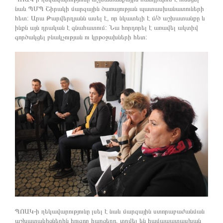
նաև ՊՄՊ Շիրակի մարզային ծառայության պատասխանատուների
հետ: Արա Թարվերդյանն ասել է, որ նկատելի է մ/ծ աշխատանքը և
ինքն այն դրական է գնահատում: Նա հորդորել է առավել ակտիվ
գործակցել բնակչության ու կրթօջախների հետ:
ՊՈԱԿ-ի ղեկավարությունը լսել է նաև մարզային ստորաբաժանման
աշխատակիցներին հուզող հարցերը, տրվել են համապատասխան