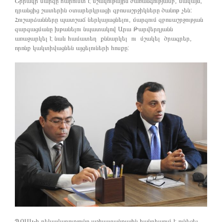
Շիրակի մարզը հարուստ է մշակութային ժառանգությամբ, սակայն,
դրանցից շատերին օտարերկրացի զբոսաշրջիկները ծանոթ չեն:
Հուշարձանները պատշաճ ներկայացնելու, մարզում զբոսաշրջության
զարգացմանը խթանելու նպատակով Արա Թարվերդյանն
առաջարկել է նաև համատեղ քննարկել ու մշակել ծրագրեր,
որոնք կակտիվացնեն այցելուների հոսքը:
ՊՈԱԿ-ի ղեկավարությունը աշխատանքային հանդիպում է ունեցել