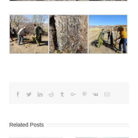
Facebook
Twitter
Linkedin
Reddit
Tumblr
Google+
Pinterest
Vk
Email
Related Posts