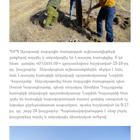
ՊՄՊ Արարատի մարզային ծառայության աշխատակիցների
ջանքերով ուղղվել և ամրակայվել են Լուսաշող համայնքից 6 կմ
հեռու գտնվող «ԶՆՋՌԼՈՒ» գյուղատեղիում հաշվառված 15-16-րդ
դդ. խաչքարեր: Ամրակայման աշխատանքներին ներկա է եղել
նաև Լուսաշող համայնքի ղեկավարի պաշտոնակատար Նարինե
Գալստյանը: Ամրակայումից հետո մարզային ծառայության պետ
Ռոման Կարապետյանը, պետի տեղակալ Անահիտ Դալլաքյանը
համայնքի ղեկավարի պաշտոնակատար Նարինե Գալստյանի հետ
շրջել են համայնքի հարավարևմտյան մասում գտնվող օտարման ոչ
ենթակա գերեզմանատան տարածքում, որտեղ հաշվառված են 9-17-
րդ դդ. շուրջ 24 խաչքարեր։ Պայմանավորվածություն է ձեռք բերել
խաչքարերը ուղղել և ամրակայել միասնական ուժերով։