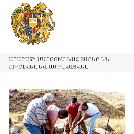
ԱՐԱՐԱՏԻ ՄԱՐԶՈՒՄ ԽԱՉՔԱՐԵՐ ԵՆ
ՈՒՂՂՎԵԼ ԵՎ ԱՄՐԱԿԱՅՎԵԼ
View
Larger
Image