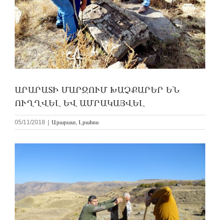
ԱՐԱՐԱՏԻ ՄԱՐԶՈՒՄ ԽԱՉՔԱՐԵՐ ԵՆ
ՈՒՂՂՎԵԼ ԵՎ ԱՄՐԱԿԱՅՎԵԼ
05/11/2018
|
Արարատ
,
Լրահոս