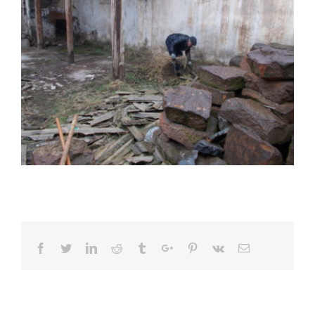
Facebook
Twitter
Linkedin
Reddit
Tumblr
Google+
Pinterest
Vk
Email