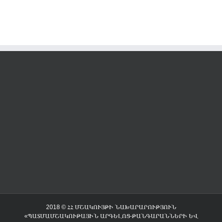
2018 © ՀՀ ՄՇԱԿՈՒՅԹԻ ՆԱԽԱՐԱՐՈՒԹՅՈՒՆ
«ՊԱՏՄԱՄՇԱԿՈՒԹԱՅԻՆ ԱՐԳԵԼՈՑ-ԹԱՆԳԱՐԱՆՆԵՐԻ ԵՎ