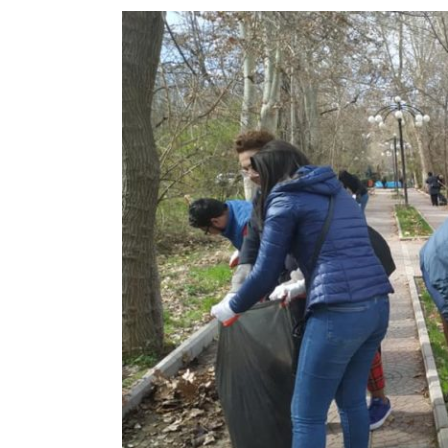
View
Larger
Image