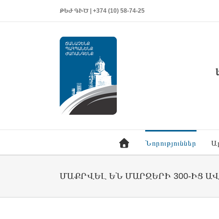
ԹԵԺ ԳԻԾ | +374 (10) 58-74-25
Նորություններ
Ա
ՄԱՔՐՎԵԼ ԵՆ ՄԱՐԶԵՐԻ 300-ԻՑ Ա