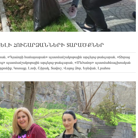
ՎԵԼԻ ՀՈՒՇԱՐՁԱՆՆԵՐԻ ՏԱՐԱԾՔՆԵՐ
րան
,
«Գլաձորի համալսարան» պատմամշակութային արգելոց-թանգարան
,
«Զորաց
ոց» պատմամշակութային արգելոց-թանգարան
,
«Մեծամոր» պատմահնագիտական
րքունիք
,
Կոտայք
,
Լոռի
,
Շիրակ
,
Տավուշ
,
Վայոց Ձոր
,
Երեվան
,
Լրահոս