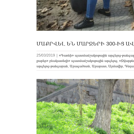
ՄԱՔՐՎԵԼ ԵՆ ՄԱՐԶԵՐԻ 300-ԻՑ Ա
25/03/2019
|
«Գառնի» պատմամշակութային արգելոց-թանգա
քարեր» բնակատեղի» պատմամշակութային արգելոց
,
«Զվարթն
արգելոց-թանգարան
,
Արագածոտն
,
Արարատ
,
Արմավիր
,
Գեղա