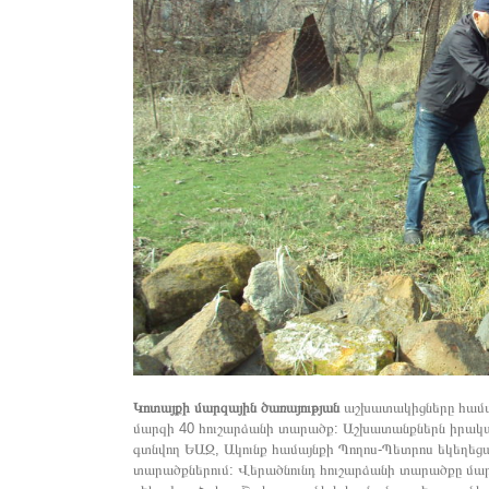
Կոտայքի մարզային ծառայության
աշխատակիցները համայ
մարզի 40 հուշարձանի տարածք: Աշխատանքներն իրական
գտնվող ԵԱԶ, Ակունք համայնքի Պողոս-Պետրոս եկեղեց
տարածքներում: Վերածնունդ հուշարձանի տարածքը մար