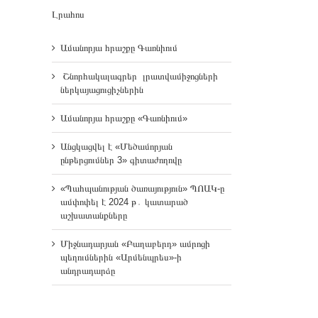
Լրահոս
Ամանորյա հրաշքը Գառնիում
Շնորհակալագրեր լրատվամիջոցների
ներկայացուցիչներին
Ամանորյա հրաշքը «Գառնիում»
Անցկացվել է «Մեծամորյան
ընթերցումներ 3» գիտաժողովը
«Պահպանության ծառայություն» ՊՈԱԿ-ը
ամփոփել է 2024 թ․ կատարած
աշխատանքները
Միջնադարյան «Բաղաբերդ» ամրոցի
պեղումներին «Արմենպրես»-ի
անդրադարձը