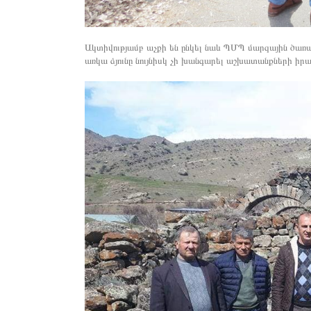
Ակտիվությամբ աչքի են ընկել նաև ՊՄՊ մարզային ծառ
առկա ձյունը նույնիսկ չի խանգարել աշխատանքների իր