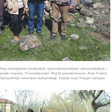
երը համայնքների բնակիչների, գյուղապետարանների աշխատակիցների /
ուշարձանի տարածք: Մասնավորապես՝ Սելիմի քարավանատան, Թուխ Մանուկ
Օրբելյանների տոհմական գերեզմանոցի, Ելփինի սուրբ Սարգիս եկեղեցու