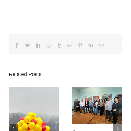
Facebook
Twitter
Linkedin
Reddit
Tumblr
Google+
Pinterest
Vk
Email
Related Posts