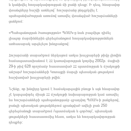
և կանխվել հուղարկավորության մի քանի դեպք: Ի դեպ, հնարավոր
վտանգները հաշվի առնելով` հուշարձանը ընդգրկվել է
պահպանվածության առումով առավել վտանգված հուշարձանների
ցանկում:
«Պահպանության ծառայություն» ՊՈԱԿ-ը նաև բազմիցս դիմել
լիազոր մարմիններին գերեզմանոցում հուղարկավորություններն
առհասարակ արգելելու խնդրանքով:
Հուշարձանի տարածքում ներկայում առկա խաչքարերի թիվը լիովին
համապատասխանում է ՀՀ կառավարության կողմից 2002թ. մայիսի
29-ի թիվ 628 որոշմամբ հաստատված ՀՀ պատմության և մշակույթի
անշարժ հուշարձանների Կոտայքի մարզի պետական ցուցակում
հաշվառված խաչքարերի թվին:
Նշենք, որ խնդիրը կրում է համակարգային բնույթ և այն հնարավոր
չէ կարգավորել միայն ՀՀ մշակույթի նախարարության կամ առավել
ևս հուշարձանների պահպանությամբ զբաղվող ՊՈԱԿ-ի ջանքերով,
քանզի պետական ցուցակներում գրանցված ավելի քան 250
գերեզմանոցի տարածքում /պատմական և գործող/, պետական
ցուցակների հաստատումից հետո, առկա են հուղարկավորության
դեպքեր: