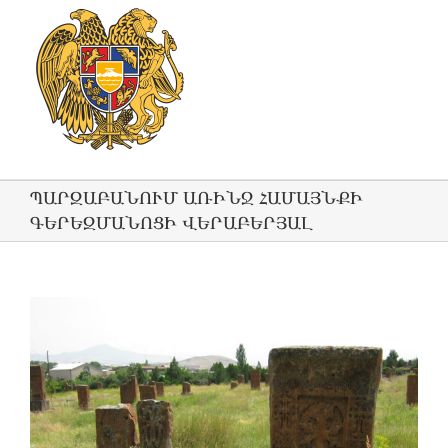
ՊԱՐԶԱԲԱՆՈՒՄ ԱՌԻՆՋ ՀԱՄԱՅՆՔԻ
ԳԵՐԵԶՄԱՆՈՑԻ ՎԵՐԱԲԵՐՅԱԼ
View
Larger
Image