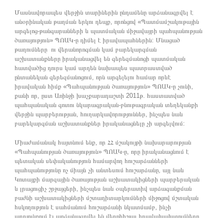
Մասնավորապես վերջին տարիներին ընդամենը արձանագրվել է
անօրինական թաղման երկու դեպք, որոնցով «Պատմամշակութային
արգելոց-թանգարանների և պատմական միջավայրի պահպանության
ծառայություն» ՊՈԱԿ-ը դիմել է իրավապահներին: Մնացած
թաղումները ու վերանորոգման կամ բարեկարգման
աշխատանքները իրականացվել են գերեզմանոցի պատմական
հատվածից դուրս կամ արդեն նախապես պատրաստված
ընտանեկան գերեզմանոցում, որն արգելելու համար որևէ
իրավական հիմք «Պահպանության ծառայություն» ՊՈԱԿ-ը չունի,
քանի որ, ըստ Առինջի խաչքարադաշտի 2011թ. հաստատված
պահպանական գոտու նկարագրական-բնութագրական տեղեկանքի
վերջին պարբերության, հուղարկավորություններ, ինչպես նաև
բարեկարգման աշխատանքներ իրականացնելը չի արգելվում:
Միաժամանակ հայտնում ենք, որ ՀՀ մշակույթի նախարարության
«Պահպանության ծառայություն» ՊՈԱԿ-ը, որը իրականացնում է
պետական սեփականություն համարվող հուշարձանների
պահպանությունը ոչ միայն չի անտեսում հուշարձանը, այլ նաև
Կոտայքի մարզային ծառայության աշխատակիցների պարբերական
և լրացուցիչ շրջայցերի, ինչպես նաև օպերատիվ արձագանքման
բաժնի աշխատակիցների մշտադիտարկումների միջոցով մշտական
հսկողություն է սահմանում հուշարձանի նկատմամբ, ինչի
արդյունքում էլ արձանագրվել են վերոհիշյալ իրավախախտումները