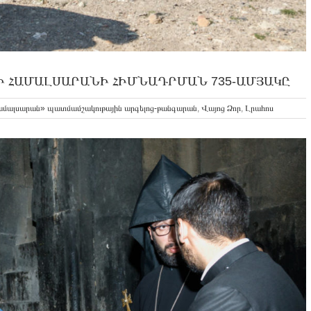
Ի ՀԱՄԱԼՍԱՐԱՆԻ ՀԻՄՆԱԴՐՄԱՆ 735-ԱՄՅԱԿԸ
ամալսարան» պատմամշակութային արգելոց-թանգարան
,
Վայոց Ձոր
,
Լրահոս