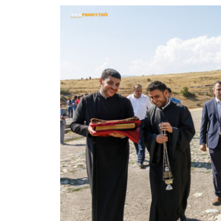
View
Larger
Image