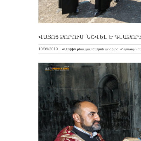
ՎԱՅՈՑ ՁՈՐՈՒՄ ՆՇՎԵԼ Է ԳԼԱՁՈՐ
10/09/2019
|
«Արփի» բնապատմական արգելոց
,
«Գլաձորի հ