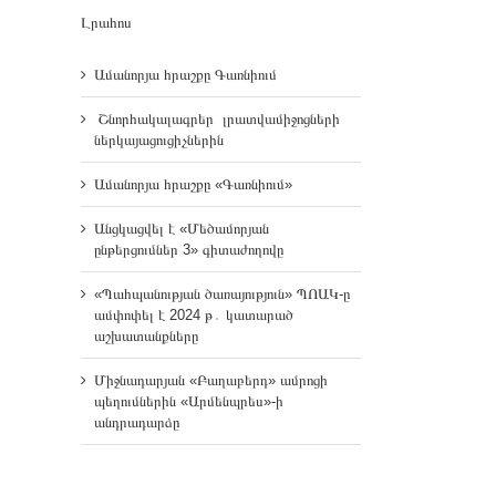
Լրահոս
Ամանորյա հրաշքը Գառնիում
Շնորհակալագրեր լրատվամիջոցների
ներկայացուցիչներին
Ամանորյա հրաշքը «Գառնիում»
Անցկացվել է «Մեծամորյան
ընթերցումներ 3» գիտաժողովը
«Պահպանության ծառայություն» ՊՈԱԿ-ը
ամփոփել է 2024 թ․ կատարած
աշխատանքները
Միջնադարյան «Բաղաբերդ» ամրոցի
պեղումներին «Արմենպրես»-ի
անդրադարձը