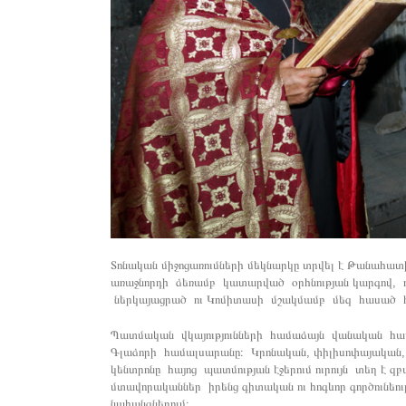
Տոնական միջոցառումների մեկնարկը տրվել է Թանահ
առաջնորդի ձեռամբ կատարված օրհնության կարգով, 
ներկայացրած ու Կոմիտասի մշակմամբ մեզ հասած հ
Պատմական վկայությունների համաձայն վանական համ
Գլաձորի համալսարանը։ Կրոնական, փիլիսոփայական
կենտրոնը հայոց պատմության էջերում ուրույն տեղ է զ
մտավորականներ իրենց գիտական ու հոգևոր գործունեութ
նահանգներում։