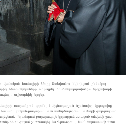
ատի վանական համալիրի Սուրբ Ստեփանոս եկեղեցում թեմակալ
որից հետո ներկաները ունկնդրել են «Գեղարդավանք» երգչախմբի
ոգևոր, աշխարհիկ երգեր։
ալիրի տարածքում գործել է միջնադարյան նշանավոր կրթօջախը՝
, հասարակական-քաղաքական ու ստեղծագործական մտքի զարգացման
բաղեցնում։ Գլաձորում բարձրագույն կրթություն ստացած անվանի շատ
յունը հետագայում շարունակել են Գլաձորում, նաև՝ Հայաստանի մյուս