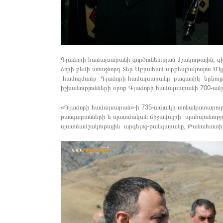
Գլաձորի համալսարանի գործունեության մշակութային, գ
ձորի թեմի առաջնորդ Տեր Աբրահամ արքեպիսկոպոս Մ
համոզմամբ Գլաձորի համալսարանը բացառիկ երևույթ է
իշխանությունների օրոք Գլաձորի համալսարանի 700-ամյակը
«Գլաձորի համալսարան»-ի 735-ամյակի տոնակատարությո
թանգարանների և պատմական միջավայրի պահպանության
պատմամշակութային արգելոց-թանգարանը, Թանահատի 