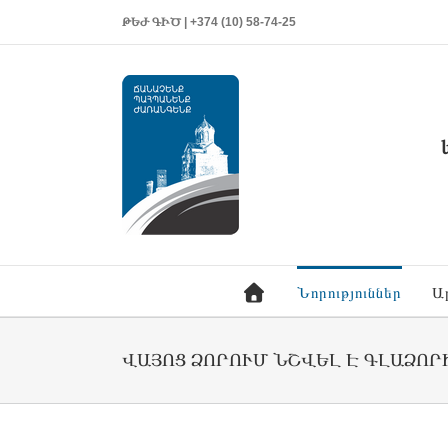
ԹԵԺ ԳԻԾ | +374 (10) 58-74-25
Նորություններ
Ա
ՎԱՅՈՑ ՁՈՐՈՒՄ ՆՇՎԵԼ Է ԳԼԱՁՈՐ