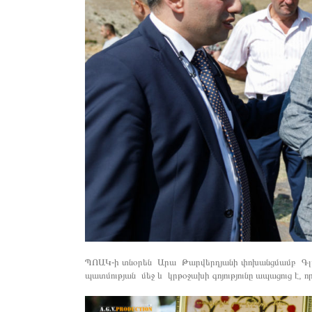
ՊՈԱԿ-ի տնօրեն Արա Թարվերդյանի փոխանցմամբ Գլաձ
պատմության մեջ և կրթօջախի գոյությունը ապացուց է, որ