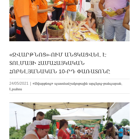
«ԶՎԱՐԹՆՈՑ»-ՈՒՄ ԱՆՑԿԱՑՎԵԼ Է
ՏՈԼՄԱՅԻ ՀԱՄԱՀԱՅԿԱԿԱՆ
ՀՈԲԵԼՅԱՆԱԿԱՆ 10-ՐԴ ՓԱՌԱՏՈՆԸ
24/05/2021
|
«Զվարթնոց» պատմամշակութային արգելոց-թանգարան
,
Լրահոս