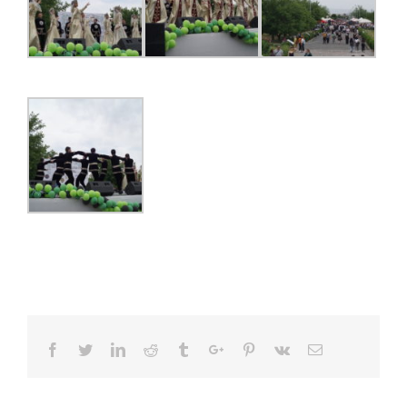
Facebook
Twitter
Linkedin
Reddit
Tumblr
Google+
Pinterest
Vk
Email