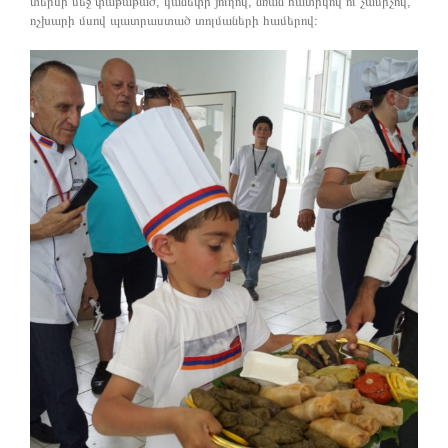
տերևի մեջ փաթաթած, կանեփի յուղով, նռան հատիկով ու չամիչով,
ոչխարի մսով պատրաստած տոլմաների համերով։