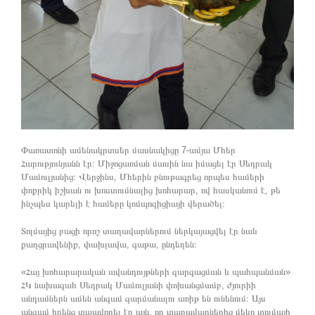
Փառատոնի ամենակրտսեր մասնակիցը 7-ամյա Մհեր
Հարությունյանն էր։ Միջոցառման մասին նա իմացել էր Սեդրակ
Մամուլյանից։ Վերջինս, Մհերին բնութագրեց որպես համերի
փոքրիկ իշխան ու խոստումնալից խոհարար, ով հասկանում է, թե
ինչպես կարելի է համերը կոմպոզիցիայի վերածել։
Տոլմայից բացի որոշ տաղավարներում ներկայացվել էր նաև
քաղցրավենիք, փախլավա, գաթա, ընդեղեն։
«Հայ խոհարարական ավանդույթների զարգացման և պահպանման»
ՀԿ նախագահ Սեդրակ Մամուլյանի փոխանցմամբ, ժյուրիի
անդամներն ամեն անգամ զարմանալու առիթ են ունենում։ Այս
անգամ իրենց տպավորել էր այն, որ տաղավարներից մեկը տոլմայի