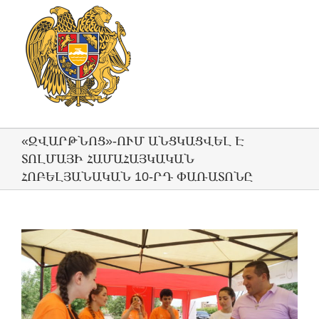
«ԶՎԱՐԹՆՈՑ»-ՈՒՄ ԱՆՑԿԱՑՎԵԼ Է
ՏՈԼՄԱՅԻ ՀԱՄԱՀԱՅԿԱԿԱՆ
ՀՈԲԵԼՅԱՆԱԿԱՆ 10-ՐԴ ՓԱՌԱՏՈՆԸ
View
Larger
Image