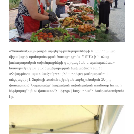
«Պատմամշակութային արգելոց-թանգարանների և պատմական
միջավայրի պահպանության ծառայություն» ՊՈԱԿ-ի և «Հայ
խոհարարական ավանդույթների զարգացման և պահպանման»
հասարակական կազմակերպության նախաձեռնությամբ
«Զվարթնոց» պատմամշակութային արգելոց-թանգարանում
անցկացվել է Տոլմայի Համահայկական Հոբելյանական 10-րդ
փառատոնը։ Նպատակը՝ հայկական ավանդական ուտեստը նորովի
ներկայացնելն ու փառատոնի միջոցով հուշարձանի հանրահռչակումն
էր: