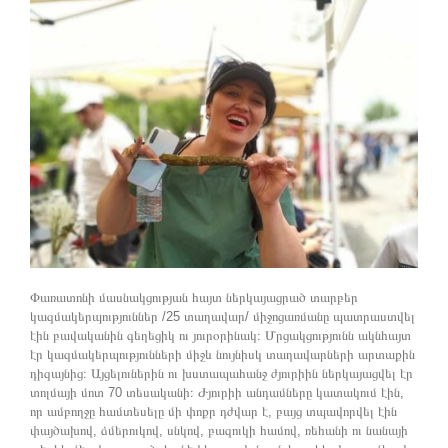
Փառատոնի մասնակցության հայտ ներկայացրած տարբեր
կազմակերպություններ /25 տաղավար/ միջոցառմանը պատրաստվել
էին բավականին գեղեցիկ ու յուրօրինակ։ Մրցակցությունն ակնհայտ
էր կազմակերպությունների միջև նույնիսկ տաղավարների արտաքին
դիզայնից։ Այցելուներին ու խստապահանջ ժյուրիին ներկայացվել էր
տոլմայի մոտ 70 տեսականի։ Ժյուրիի անդամները կատակում էին,
որ ամբողջը համտեսելը մի փոքր դժվար է, բայց տպավորվել էին
փայծախով, ձմերուկով, սնկով, բազուկի համով, ռեհանի ու նանայի