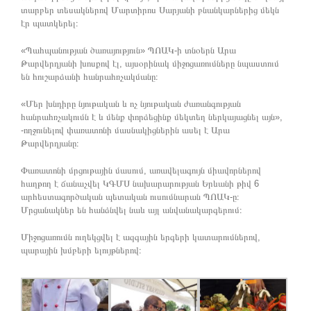
տարբեր տեսակներով Մարտիրոս Սարյանի բնանկարներից մեկն
էր պատկերել։
«Պահպանության ծառայություն» ՊՈԱԿ-ի տնօերն Արա
Թարվերդյանի խոսքով էլ, այսօրինակ միջոցառումները նպաստում
են հուշարձանի հանրահռչակմանը։
«Մեր խնդիրը նյութական և ոչ նյութական ժառանգության
հանրահռչակումն է և մենք փորձեցինք մեկտեղ ներկայացնել այն»,
-ողջունելով փառատոնի մասնակիցներին ասել է Արա
Թարվերդյանը։
Փառատոնի մրցութային մասում, առավելագույն միավորներով
հաղթող է ճանաչվել ԿԳՄՍ նախարարության Երևանի թիվ 6
արհեստագործական պետական ուսումնարան ՊՈԱԿ-ը։
Մրցանակներ են հանձնվել նաև այլ անվանակարգերում։
Միջոցառումն ուղեկցվել է ազգային երգերի կատարումներով,
պարային խմբերի ելույթներով։