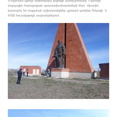
Մեղրաշեն գյուղի միջնակարգ դպրոցի աշակերտները Շիրակի
մարզային ծառայության պատասխանատուների հետ միասին
կատարել են մաքրման աշխատանքներ գյուղում գտնվող Ամրոցի և
ԵԱԶ հուշակոթողի տարածքներում։