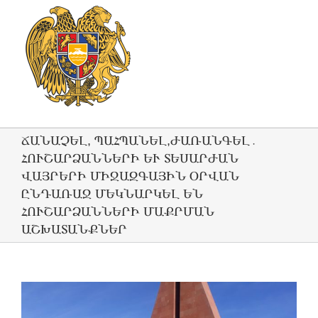
ՃԱՆԱՉԵԼ, ՊԱՀՊԱՆԵԼ,ԺԱՌԱՆԳԵԼ․
ՀՈՒՇԱՐՁԱՆՆԵՐԻ ԵՒ ՏԵՍԱՐԺԱՆ Վ
ԱՅՐԵՐԻ ՄԻՋԱԶԳԱՅԻՆ ՕՐՎԱՆ Ը
ՆԴԱՌԱՋ ՄԵԿՆԱՐԿԵԼ ԵՆ Հ
ՈՒՇԱՐՁԱՆՆԵՐԻ ՄԱՔՐՄԱՆ Ա
ՇԽԱՏԱՆՔՆԵՐ
View
Larger
Image