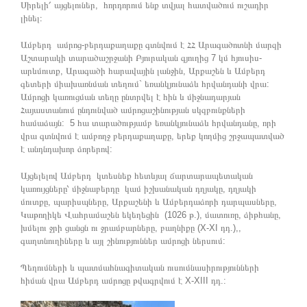
Սիրելի՛ այցելուներ, հորդորում ենք տվյալ հատվածում ուշադիր
լինել։
Ամբերդ ամրոց-բերդաքաղաքը գտնվում է ՀՀ Արագածոտնի մարզի
Աշտարակի տարածաշրջանի Բյուրական գյուղից 7 կմ հյուսիս-
արևմուտք, Արագածի հարավային լանջին, Արքաշեն և Ամբերդ
գետերի միախառնման տեղում` եռանկյունաձև հրվանդանի վրա:
Ամրոցի կառուցման տեղը ընտրվել է հին և միջնադարյան
Հայաստանում ընդունված ամրոցաշինության սկզբունքների
համաձայն: 5 հա տարածությամբ եռանկյունաձև հրվանդանը, որի
վրա գտնվում է ամբողջ բերդաքաղաքը, երեք կողմից շրջապատված
է անդնդախոր ձորերով:
Այցելելով Ամբերդ կտեսնեք հետևյալ ճարտարապետական
կառույցները՝ միջնաբերդը կամ իշխանական դղյակը, դղյակի
մուտքը, պարիսպները, Արքաշենի և Ամբերդաձորի դարպասները,
Կաթողիկե Վահրամաշեն եկեղեցին (1026 թ.), մատուռը, ձիթհանը,
խմելու ջրի ցանցն ու ջրամբարները, բաղնիքը (X-XI դդ.),,
գաղտնուղիները և այլ շինություններ ամրոցի ներսում:
Պեղումների և պատմահնագիտական ուսումնասիրությունների
հիման վրա Ամբերդ ամրոցը թվագրվում է X-XIII դդ.: