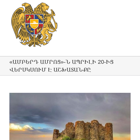
«ԱՄԲԵՐԴ ԱՄՐՈՑ»-Ն ԱՊՐԻԼԻ 20-ԻՑ
ՎԵՐՍԿՍՈՒՄ Է ԱՇԽԱՏԱՆՔԸ
View
Larger
Image