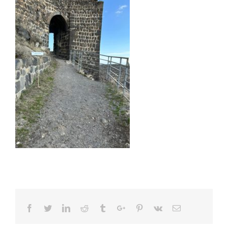
Facebook
Twitter
Linkedin
Reddit
Tumblr
Google+
Pinterest
Vk
Email