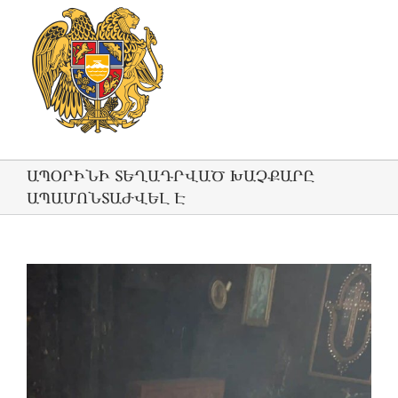
ԱՊՕՐԻՆԻ ՏԵՂԱԴՐՎԱԾ ԽԱՉՔԱՐԸ
ԱՊԱՄՈՆՏԱԺՎԵԼ Է
View
Larger
Image