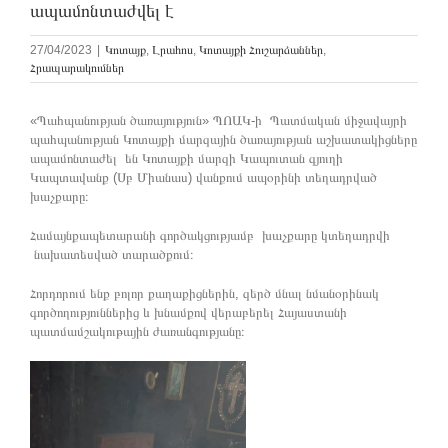
ապամոնտաժվել է
27/04/2023
|
Կոտայք
,
Լրահոս
,
Կոտայքի Հուշարձաններ
,
Հրապարակումներ
«Պահպանության ծառայություն» ՊՈԱԿ-ի Պատմական միջավայրի
պահպանության Կոտայքի մարզային ծառայության աշխատակիցները
ապամոնտաժել են Կոտայքի մարզի Կապուտան գյուղի
Կապտավանք (Սբ Միանաս) վանքում ապօրինի տեղադրված
խաչքարը։
Համայնքապետարանի գործակցությամբ խաչքարը կտեղադրվի
նախատեսված տարածքում։
Հորդորում ենք բոլոր քաղաքիցներին, զերծ մնալ նմանօրինակ
գործողություններից և խնամքով վերաբերել Հայաստանի
պատմամշակութային ժառանգությանը։