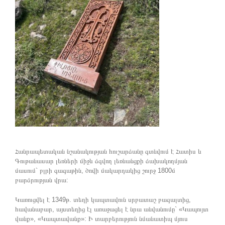
Հանրապետական նշանակության հուշարձանը գտնվում է Հատիս և
Գութանասար լեռների միջև ձգվող լեռնանցքի ձախակողմյան
մասում` բլրի գագաթին, ծովի մակարդակից շուրջ 1800մ
բարձրության վրա:
Կառուցվել է 1349թ. տեղի կապտավուն սրբատաշ բազալտից,
հավանաբար, այստեղից էլ առաջացել է նրա անվանումը` «Կապույտ
վանք», «Կապտավանք»: Ի տարբերություն նմանատիպ մյուս