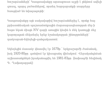
հուշարձանների` Կապտավանքը արտաքուստ աչքի է ընկնում ավելի
զուսպ, պարզ լուծումներով, որտեղ հարդարանքի տարրերը
հասցված են նվազագույնի:
Կապտավանքը այն սակավաթիվ հուշարձաններից է, որոնք հայ
քրիստոնեական պաշտամունքային ճարտարապետության մեջ ի
հայտ եկան միայն XIV դարի առաջին կեսին և մեկ կառույցի մեջ
կարողացան մեկտեղել երեք նշանակության շինությունների`
դամբարան-եկեղեցի-զանգակատուն:
Եկեղեցին մասամբ վնասվել էր 1679թ.` երկրաշարժի ժամանակ,
իսկ 1920-80թթ. գտնվում էր կիսաքանդ վիճակում: Վերականգնման
աշխատանքներն իրականացվել են 1981-83թթ. (նախագծի հեղինակ
Գ. Ղաֆադարյան):