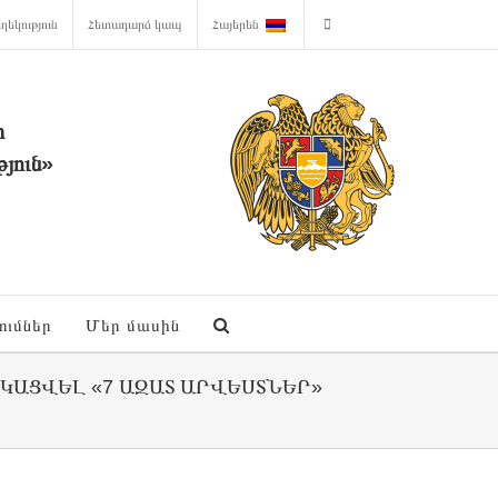
ղեկություն
Հետադարձ կապ
Հայերեն
ի
յուն»
ումներ
Մեր մասին
ԱՑՎԵԼ «7 ԱԶԱՏ ԱՐՎԵՍՏՆԵՐ»