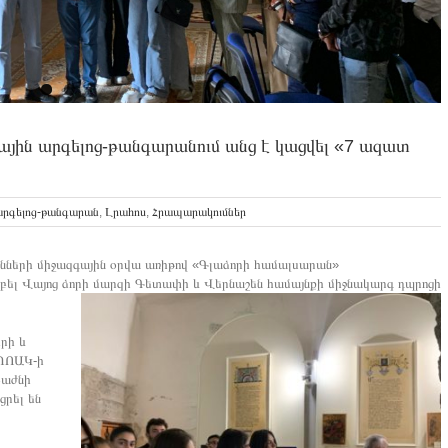
ին արգելոց-թանգարանում անց է կացվել «7 ազատ
արգելոց-թանգարան
,
Լրահոս
,
Հրապարակումներ
ների միջազգային օրվա առիթով «Գլաձորի համալսարան»
բել Վայոց ձորի մարզի Գետափի և Վերնաշեն համայնքի միջնակարգ դպրոցի
րի և
 ՊՈԱԿ-ի
բաժնի
րել են