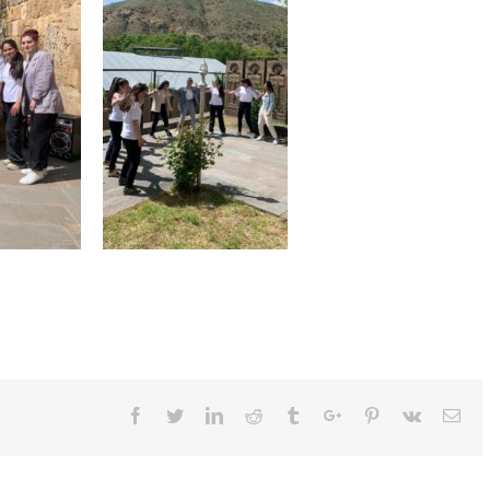
Facebook
Twitter
Linkedin
Reddit
Tumblr
Google+
Pinterest
Vk
Ema