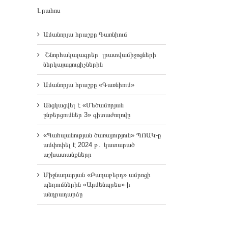
Լրահոս
Ամանորյա հրաշքը Գառնիում
Շնորհակալագրեր լրատվամիջոցների
ներկայացուցիչներին
Ամանորյա հրաշքը «Գառնիում»
Անցկացվել է «Մեծամորյան
ընթերցումներ 3» գիտաժողովը
«Պահպանության ծառայություն» ՊՈԱԿ-ը
ամփոփել է 2024 թ․ կատարած
աշխատանքները
Միջնադարյան «Բաղաբերդ» ամրոցի
պեղումներին «Արմենպրես»-ի
անդրադարձը