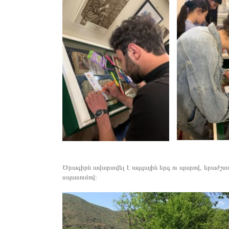
Ծրագիրն ավարտվել է ազգային երգ ու պարով, երաժշտ
սպասումով։