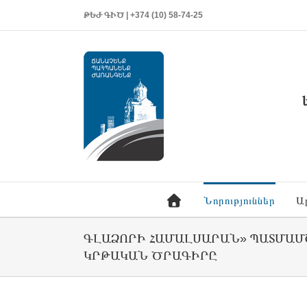
ԹԵԺ ԳԻԾ | +374 (10) 58-74-25
Նորություններ
Ա
ԳԼԱՁՈՐԻ ՀԱՄԱԼՍԱՐԱՆ» ՊԱՏՄԱՄ
ԿՐԹԱԿԱՆ ԾՐԱԳԻՐԸ