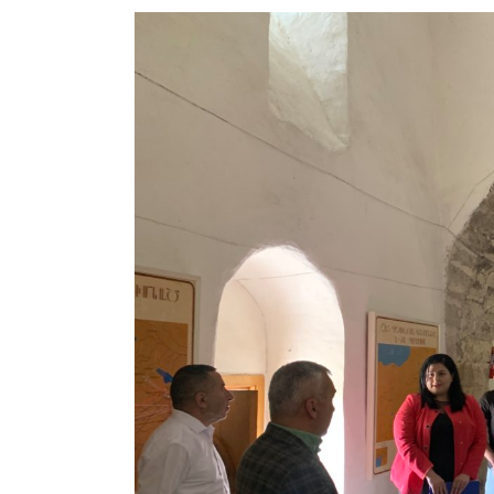
View
Larger
Image