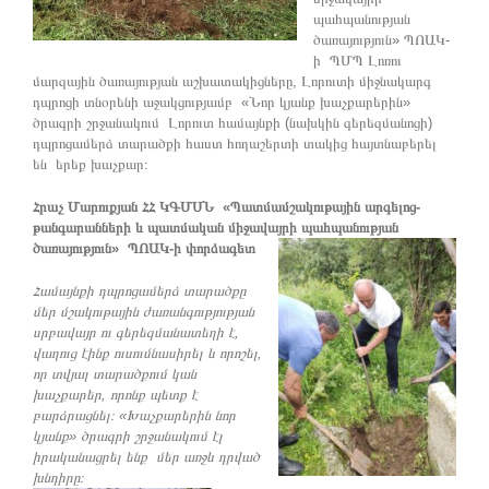
պահպանության
ծառայություն» ՊՈԱԿ-
ի ՊՄՊ Լոռու
մարզային ծառայության աշխատակիցները, Լորուտի միջնակարգ
դպրոցի տնօրենի աջակցությամբ «Նոր կյանք խաչքարերին»
ծրագրի շրջանակում Լորուտ համայնքի (նախկին գերեզմանոցի)
դպրոցամերձ տարածքի հաստ հողաշերտի տակից հայտնաբերել
են երեք խաչքար։
Հրաչ Մարուքյան ՀՀ ԿԳՄՍՆ «Պատմամշակութային արգելոց-
թանգարանների և պատմական միջավայրի պահպանության
ծառայություն» ՊՈԱԿ-ի փորձագետ
Համայնքի դպրոցամերձ տարածքը
մեր մշակութային ժառանգությության
սրբավայր ու գերեզմանատեղի է,
վաղուց էինք ուսումնասիրել և որոշել,
որ տվյալ տարածքում կան
խաչքարեր, որոնք պետք է
բարձրացնել։ «Խաչքարերին նոր
կյանք» ծրագրի շրջանակում էլ
իրականացրել ենք մեր առջև դրված
խնդիրը։