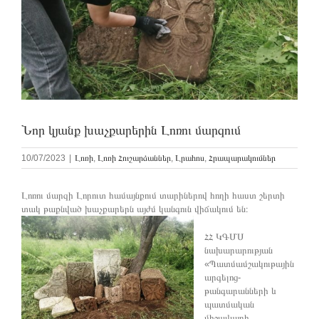
Նոր կյանք խաչքարերին Լոռու մարզում
10/07/2023
|
Լոռի
,
Լոռի Հուշարձաններ
,
Լրահոս
,
Հրապարակումներ
Լոռու մարզի Լորուտ համայնքում տարիներով հողի հաստ շերտի
տակ թաքնված խաչքարերն այժմ կանգուն վիճակում են։
ՀՀ ԿԳՄՍ
նախարարության
«Պատմամշակութային
արգելոց-
թանգարանների և
պատմական
միջավայրի