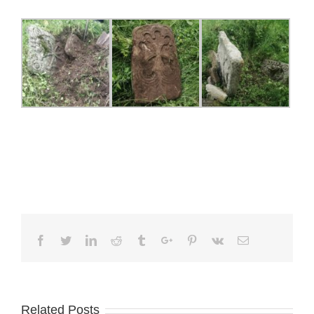
Facebook
Twitter
Linkedin
Reddit
Tumblr
Google+
Pinterest
Vk
Email
Related Posts