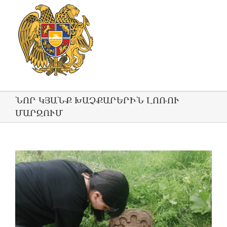
ՆՈՐ ԿՅԱՆՔ ԽԱՉՔԱՐԵՐԻՆ ԼՈՌՈՒ
ՄԱՐԶՈՒՄ
View
Larger
Image