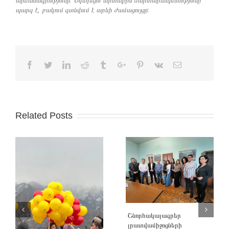
արձանագրությունը: Եկեղեցու արտաքին ճարտարապետությունը
պարզ է, բակում գտնվում է արևի ժամացույցը
:
Facebook
Twitter
Linkedin
Reddit
Tumblr
Google+
Pinterest
Vk
Email
Related Posts
Շնորհակալագրեր
լրատվամիջոցների