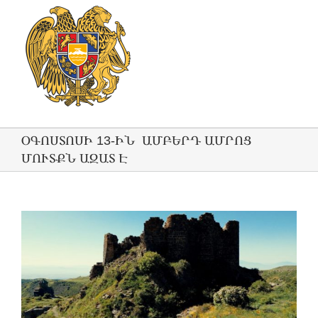
ՕԳՈՍՏՈՍԻ 13-ԻՆ ԱՄԲԵՐԴ ԱՄՐՈՑ
ՄՈՒՏՔՆ ԱԶԱՏ Է
View
Larger
Image