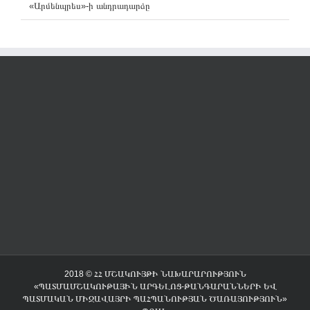
«Արմենպրես»-ի անդրադարձը
2018 © ՀՀ ՄՇԱԿՈՒՅԹԻ ՆԱԽԱՐԱՐՈՒԹՅՈՒՆ
«ՊԱՏՄԱՄՇԱԿՈՒԹԱՅԻՆ ԱՐԳԵԼՈՑ-ԹԱՆԳԱՐԱՆՆԵՐԻ ԵՎ
ՊԱՏՄԱԿԱՆ ՄԻՋԱՎԱՅՐԻ ՊԱՀՊԱՆՈՒԹՅԱՆ ԾԱՌԱՅՈՒԹՅՈՒՆ»