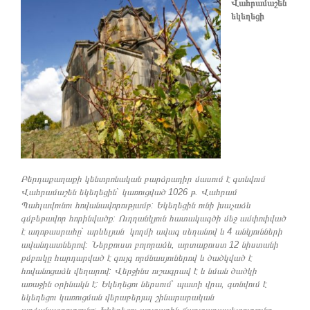
Վահրամաշեն
եկեղեցի
Բերդաքաղաքի կենտրոնական բարձրադիր մասում է գտնվում
Վահրամաշեն եկեղեցին` կառուցված 1026 թ. Վահրամ
Պահլավունու հովանավորությամբ: Եկեղեցին ունի խաչաձև
գմբեթավոր հորինվածք: Ուղղանկյուն հատակագծի մեջ ամփոփված
է աղոթասրահը` արևելյան կողմի ավագ սեղանով և 4 անկյունների
ավանդատներով: Ներքուստ բոլորաձև, արտաքուստ 12 նիստանի
թմբուկը հարդարված է զույգ որմնասյուներով և ծածկված է
հովանոցաձև վեղարով: Վերջինս ուշագրավ է և նման ծածկի
առաջին օրինակն է: Եկեղեցու ներսում` պատի վրա, գտնվում է
եկեղեցու կառուցման վերաբերյալ շինարարական