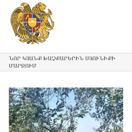
ՆՈՐ ԿՅԱՆՔ ԽԱՉՔԱՐԵՐԻՆ ՍՅՈՒՆԻՔԻ
ՄԱՐԶՈՒՄ
View
Larger
Image