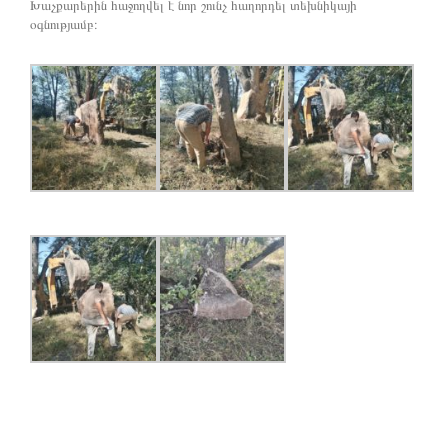
Խաչքարերին հաջողվել է նոր շունչ հաղորդել տեխնիկայի
օգնությամբ։