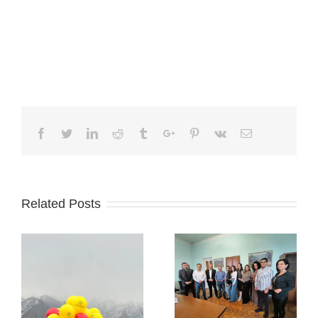
Facebook
Twitter
Linkedin
Reddit
Tumblr
Google+
Pinterest
Vk
Email
Related Posts