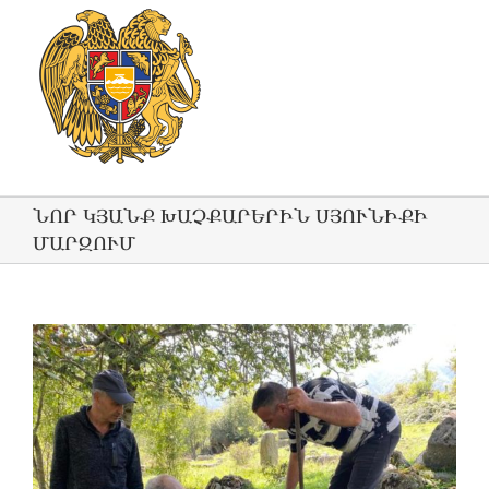
ՆՈՐ ԿՅԱՆՔ ԽԱՉՔԱՐԵՐԻՆ ՍՅՈՒՆԻՔԻ
ՄԱՐԶՈՒՄ
View
Larger
Image