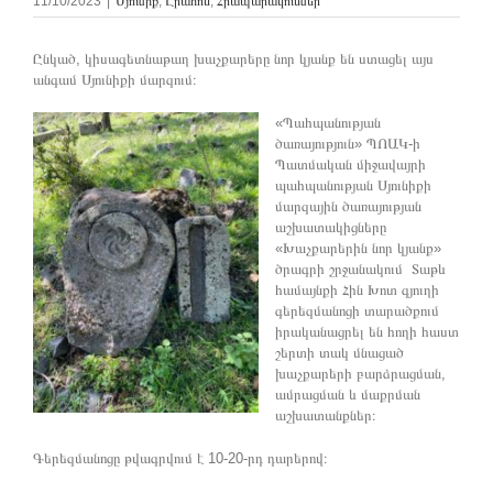
11/10/2023
|
Սյունիք
,
Լրահոս
,
Հրապարակումներ
Ընկած, կիսագետնաթաղ խաչքարերը նոր կյանք են ստացել այս
անգամ Սյունիքի մարզում։
«Պահպանության
ծառայություն» ՊՈԱԿ-ի
Պատմական միջավայրի
պահպանության Սյունիքի
մարզային ծառայության
աշխատակիցները
«Խաչքարերին նոր կյանք»
ծրագրի շրջանակում Տաթև
համայնքի Հին Խոտ գյուղի
գերեզմանոցի տարածքում
իրականացրել են հողի հաստ
շերտի տակ մնացած
խաչքարերի բարձրացման,
ամրացման և մաքրման
աշխատանքներ։
Գերեզմանոցը թվագրվում է 10-20-րդ դարերով։