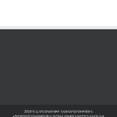
2018 © ՀՀ ՄՇԱԿՈՒՅԹԻ ՆԱԽԱՐԱՐՈՒԹՅՈՒՆ
«ՊԱՏՄԱՄՇԱԿՈՒԹԱՅԻՆ ԱՐԳԵԼՈՑ-ԹԱՆԳԱՐԱՆՆԵՐԻ ԵՎ