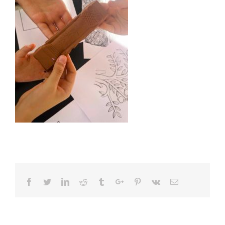
Facebook
Twitter
Linkedin
Reddit
Tumblr
Google+
Pinterest
Vk
Email