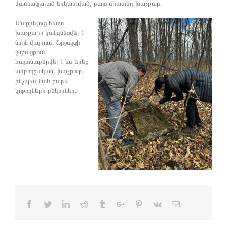
մամռակալած երկատված, բայց միատեղ խաչքար։
Մաքրելուց հետո
խաչքարը կանգնեցվել է
նույն վայրում։ Շրջայցի
ընթացքում
հայտնաբերվել է ևս երեք
ամբողջական խաչքար,
ինչպես նաև քարե
կոթողների բեկորներ։
Facebook
Twitter
Linkedin
Reddit
Tumblr
Google+
Pinterest
Vk
Email