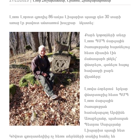
27/11/2023
|
Լոռի Հուշարձաններ
,
Լրահոս
,
Հրապարակումներ
Լոռու Լորուտ գյուղից 86-ամյա Լիպարիտ պապը դեռ 30 տարի
առաջ էր թավուտ անտառում խաչքար նկատել։
Քարե կոթողների տեղը
Լոռու ՊՄՊ մարզային
ծառայությանը հայտնելուց
հետո միասին էին
ճանապարհ ընկել՝
փնտրելու, գտնելու հայոց
հավատքի քարե
վկաները։
Լոռվա ձորերում երկար
փնտրտուքից հետո ՊՄՊ
Լոռու մարզային
ծառայության
համակարգող Արփինե
Առաքելյանը, պահապան
Պետրոս Սարգսյանը
Լիպարիտ պապի հետ
Կծվուտ գյուղատեղիից ոչ հեռու տերևների տակից հանել են