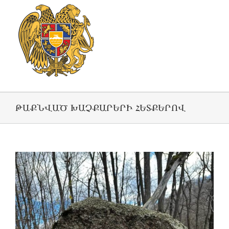
ԹԱՔՆՎԱԾ ԽԱՉՔԱՐԵՐԻ ՀԵՏՔԵՐՈՎ
View
Larger
Image