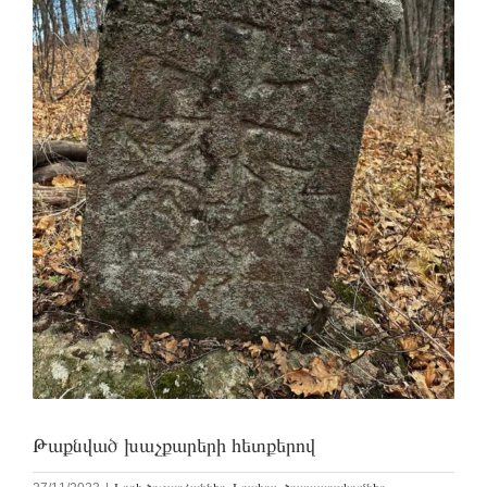
Թաքնված խաչքարերի հետքերով