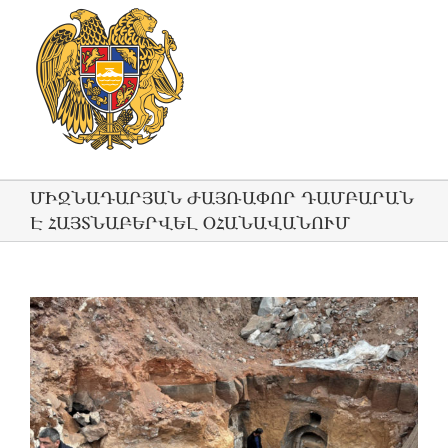
ՄԻՋՆԱԴԱՐՅԱՆ ԺԱՅՌԱՓՈՐ ԴԱՄԲԱՐԱՆ
Է ՀԱՅՏՆԱԲԵՐՎԵԼ ՕՀԱՆԱՎԱՆՈՒՄ
View
Larger
Image