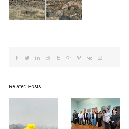
Facebook
Twitter
Linkedin
Reddit
Tumblr
Google+
Pinterest
Vk
Email
Related Posts