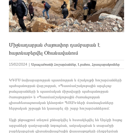
Միջնադարյան ժայռափոր դամբարան է
հայտնաբերվել Օհանավանում
15/02/2024
|
Արագածոտնի Հուշարձաններ
,
Լրահոս
,
Հրապարակումներ
ԿԳՄՍ նախարարության պատմության և մշակույթի հուշարձանների
պահպանության վարչության, «Պատմամշակութային արգելոց-
թանգարանների և պատմական միջավայրի պահպանության
ծառայություն» և «Պատմամշակութային ժառանգության
գիտահետազոտական կենտրոն» ՊՈԱԿ-ների մասնագետները
հերթական շրջայցն են կատարել մի շարք հուշարձաններում:
Այցի ընթացքում տեղում քննարկվել և հստակեցվել են Աղձքի հայոց
արքաների դամբարանի նորոգման, ամրակայման և տարածքի
բարեկարգման գիտանախագծային փաստաթղթերի ձեռքբերման