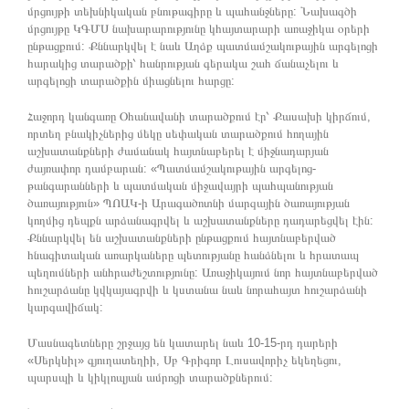
մրցույթի տեխնիկական բնութագիրը և պահանջները: Նախագծի
մրցույթը ԿԳՄՍ նախարարությունը կհայտարարի առաջիկա օրերի
ընթացքում: Քննարկվել է նաև Աղձք պատմամշակութային արգելոցի
հարակից տարածքի՝ հանրության գերակա շահ ճանաչելու և
արգելոցի տարածքին միացնելու հարցը:
Հաջորդ կանգառը Օհանավանի տարածքում էր՝ Քասախի կիրճում,
որտեղ բնակիչներից մեկը սեփական տարածքում հողային
աշխատանքների ժամանակ հայտնաբերել է միջնադարյան
ժայռափոր դամբարան: «Պատմամշակութային արգելոց-
թանգարանների և պատմական միջավայրի պահպանության
ծառայություն» ՊՈԱԿ-ի Արագածոտնի մարզային ծառայության
կողմից դեպքն արձանագրվել և աշխատանքները դադարեցվել էին:
Քննարկվել են աշխատանքների ընթացքում հայտնաբերված
հնագիտական առարկաները պետությանը հանձնելու և հրատապ
պեղումների անհրաժեշտությունը: Առաջիկայում նոր հայտնաբերված
հուշարձանը կվկայագրվի և կստանա նաև նորահայտ հուշարձանի
կարգավիճակ:
Մասնագետները շրջայց են կատարել նաև 10-15-րդ դարերի
«Սերկևիլ» գյուղատեղիի, Սբ Գրիգոր Լուսավորիչ եկեղեցու,
պարսպի և կիկլոպյան ամրոցի տարածքներում: