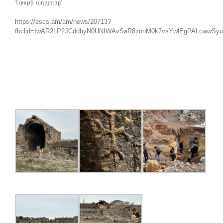
Նյութի աղբյուրը՝
https://escs.am/am/news/20713?
fbclid=IwAR2LP2JCddhyN0UNIWAvSaR8znnM0k7vsYwlEgPALcwwSy