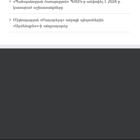
«Պահպանության ծառայություն» ՊՈԱԿ-ը ամփոփել է 2024 թ․
կատարած աշխատանքները
Միջնադարյան «Բաղաբերդ» ամրոցի պեղումներին
«Արմենպրես»-ի անդրադարձը