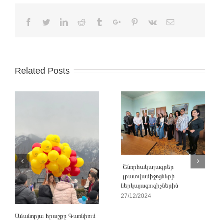
Facebook
Twitter
Linkedin
Reddit
Tumblr
Google+
Pinterest
Vk
Email
Related Posts
Շնորհակալագրեր
լրատվամիջոցների
ներկայացուցիչներին
27/12/2024
Ամանորյա հրաշքը Գառնիում