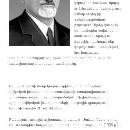
կոթողների համեստ, պարզ
ու մոնումենտալ ձևերը և այդ
ամենը ձուլեց իր
ստեղծագործական
քուրայում։ Սկսեց կառուցել
իր հանճարեղ նախնիների
նման ամուր, պարզ ու
գեղեցիկ, դառնալով մեր
դարաշրջանում ստեղծված,
նոր հայկական
ճարտարապետության ոճի հիմնադիր՝ ներմուծելով իր ավանդը
համաշխարհային արվեստի գանձարանը:
Այդ գանձարանի մասը կազմող օրինակներից են՝ Երևանի
բժշկական ինստիտուտի անատոմիկումի, աստղադիտարանի,
անասնաբուծական և անասնաբուժական, ֆիզիոթերապևտիկ,
պոլիտեխնիկական ինստիտուտների, հանրային գրադարանի,
Երևանի առաջին ՀԷԿ-ի շենքերը։
Թամանյանի առաջին աշխատանքը, սակայն Սանկտ Պետերբուրգի
Սբ. Կատարինե հայկական եկեղեցու վերակառուցումն էր (1906 թ.):