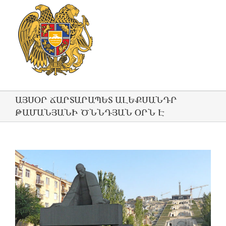
ԱՅՍՕՐ ՃԱՐՏԱՐԱՊԵՏ ԱԼԵՔՍԱՆԴՐ
ԹԱՄԱՆՅԱՆԻ ԾՆՆԴՅԱՆ ՕՐՆ Է
View
Larger
Image