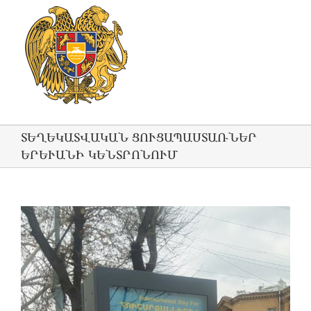
ՏԵՂԵԿԱՏՎԱԿԱՆ ՑՈՒՑԱՊԱՍՏԱՌՆԵՐ
ԵՐԵՒԱՆԻ ԿԵՆՏՐՈՆՈՒՄ
View
Larger
Image