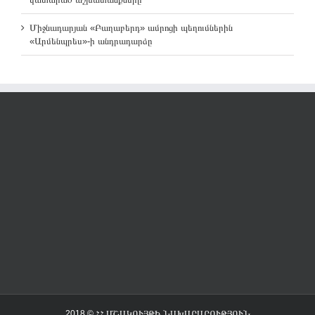
Միջնադարյան «Բաղաբերդ» ամրոցի պեղումներին
«Արմենպրես»-ի անդրադարձը
2018 © ՀՀ ՄՇԱԿՈՒՅԹԻ ՆԱԽԱՐԱՐՈՒԹՅՈՒՆ