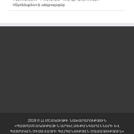
«Արմենպրես»-ի անդրադարձը
2018 © ՀՀ ՄՇԱԿՈՒՅԹԻ ՆԱԽԱՐԱՐՈՒԹՅՈՒՆ
«ՊԱՏՄԱՄՇԱԿՈՒԹԱՅԻՆ ԱՐԳԵԼՈՑ-ԹԱՆԳԱՐԱՆՆԵՐԻ ԵՎ
ՊԱՏՄԱԿԱՆ ՄԻՋԱՎԱՅՐԻ ՊԱՀՊԱՆՈՒԹՅԱՆ ԾԱՌԱՅՈՒԹՅՈՒՆ»