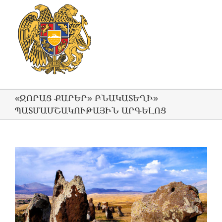
«ԶՈՐԱՑ ՔԱՐԵՐ» ԲՆԱԿԱՏԵՂԻ»
ՊԱՏՄԱՄՇԱԿՈՒԹԱՅԻՆ ԱՐԳԵԼՈՑ
View
Larger
Image