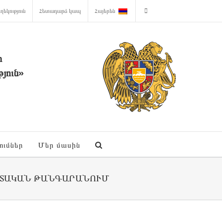
ղեկություն
Հետադարձ կապ
Հայերեն
ի
յուն»
ումներ
Մեր մասին
ԻՏԱԿԱՆ ԹԱՆԳԱՐԱՆՈՒՄ