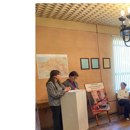
View
Larger
Image