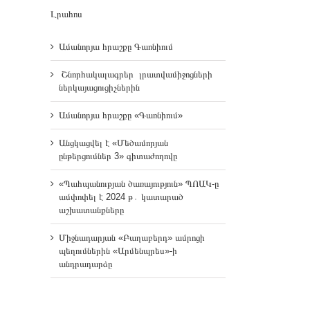
Լրահոս
Ամանորյա հրաշքը Գառնիում
Շնորհակալագրեր լրատվամիջոցների
ներկայացուցիչներին
Ամանորյա հրաշքը «Գառնիում»
Անցկացվել է «Մեծամորյան
ընթերցումներ 3» գիտաժողովը
«Պահպանության ծառայություն» ՊՈԱԿ-ը
ամփոփել է 2024 թ․ կատարած
աշխատանքները
Միջնադարյան «Բաղաբերդ» ամրոցի
պեղումներին «Արմենպրես»-ի
անդրադարձը