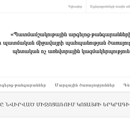
Գլխավոր
Այցելությունների մասին տե
«Պատմամշակութային արգելոց-թանգարաններ
և պատմական միջավայրի պահպանության ծառայութ
պետական ոչ առեվտրային կազմակերպություն
րգելոց-թանգարաններ
Մարզային ծառայություններ
Գն
ՆԸ ՆՎԻՐՎԱԾ ՄԻՋՈՑԱՌՈՒՄ ԿՈՏԱՅՔԻ ԵՐԿՐԱԳ