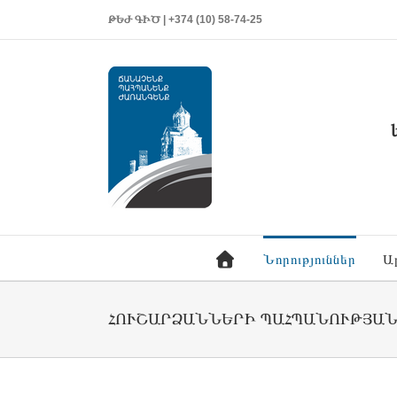
ԹԵԺ ԳԻԾ | +374 (10) 58-74-25
Նորություններ
Ա
ՀՈՒՇԱՐՁԱՆՆԵՐԻ ՊԱՀՊԱՆՈՒԹՅԱ