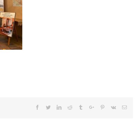
Facebook
Twitter
Linkedin
Reddit
Tumblr
Google+
Pinterest
Vk
Ema