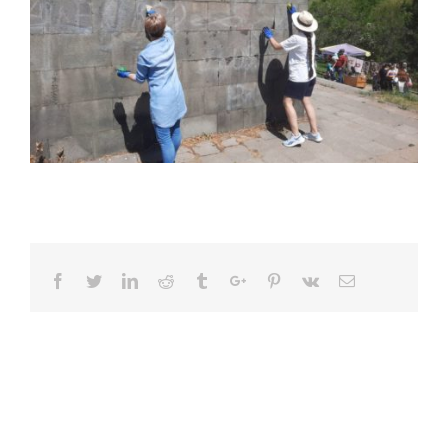
Facebook
Twitter
Linkedin
Reddit
Tumblr
Google+
Pinterest
Vk
Email