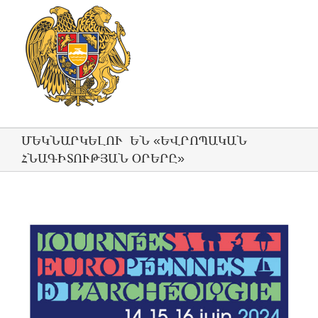
ՄԵԿՆԱՐԿԵԼՈՒ ԵՆ «ԵՎՐՈՊԱԿԱՆ
ՀՆԱԳԻՏՈՒԹՅԱՆ ՕՐԵՐԸ»
View
Larger
Image