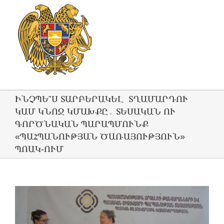
ԻՆՉՊԵ՞Ս ՏԱՐԲԵՐԱԿԵԼ ՏՂԱՄԱՐԴՈՒ
ԿԱՄ ԿՆՈՋ ԿՄԱԽՔԸ․ ՏԵՍԱԿԱՆ ՈՒ
ԳՈՐԾՆԱԿԱՆ ՊԱՐԱՊՄՈՒՆՔ
«ՊԱՀՊԱՆՈՒԹՅԱՆ ԾԱՌԱՅՈՒԹՅՈՒՆ»
ՊՈԱԿ-ՈՒՄ
View
Larger
Image