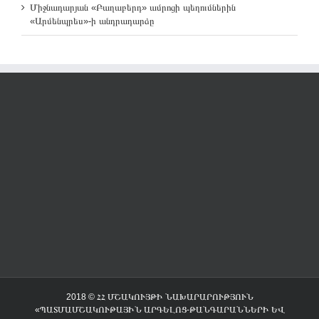
Միջնադարյան «Բաղաբերդ» ամրոցի պեղումներին
«Արմենպրես»-ի անդրադարձը
2018 © ՀՀ ՄՇԱԿՈՒՅԹԻ ՆԱԽԱՐԱՐՈՒԹՅՈՒՆ
«ՊԱՏՄԱՄՇԱԿՈՒԹԱՅԻՆ ԱՐԳԵԼՈՑ-ԹԱՆԳԱՐԱՆՆԵՐԻ ԵՎ