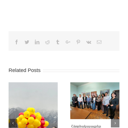
Facebook
Twitter
Linkedin
Reddit
Tumblr
Google+
Pinterest
Vk
Email
Related Posts
Շնորհակալագրեր