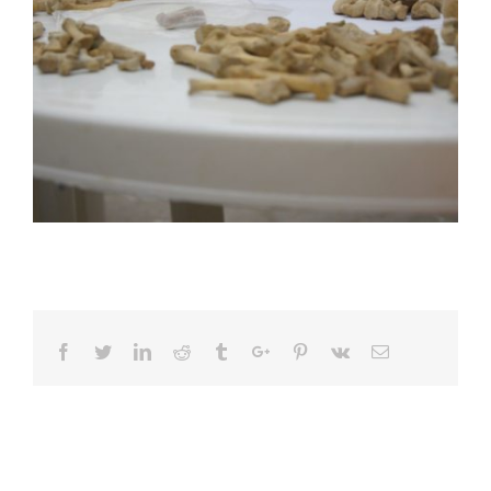
Facebook
Twitter
Linkedin
Reddit
Tumblr
Google+
Pinterest
Vk
Email