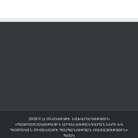
2018 © ՀՀ ՄՇԱԿՈՒՅԹԻ ՆԱԽԱՐԱՐՈՒԹՅՈՒՆ
«ՊԱՏՄԱՄՇԱԿՈՒԹԱՅԻՆ ԱՐԳԵԼՈՑ-ԹԱՆԳԱՐԱՆՆԵՐԻ ԵՎ
ՊԱՏՄԱԿԱՆ ՄԻՋԱՎԱՅՐԻ ՊԱՀՊԱՆՈՒԹՅԱՆ ԾԱՌԱՅՈՒԹՅՈՒՆ»
ՊՈԱԿ