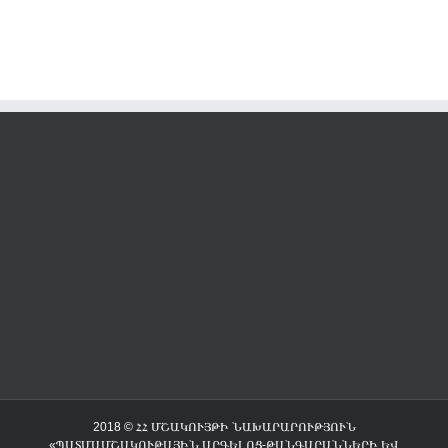
2018 © ՀՀ ՄՇԱԿՈՒՅԹԻ ՆԱԽԱՐԱՐՈՒԹՅՈՒՆ
«ՊԱՏՄԱՄՇԱԿՈՒԹԱՅԻՆ ԱՐԳԵԼՈՑ-ԹԱՆԳԱՐԱՆՆԵՐԻ ԵՎ