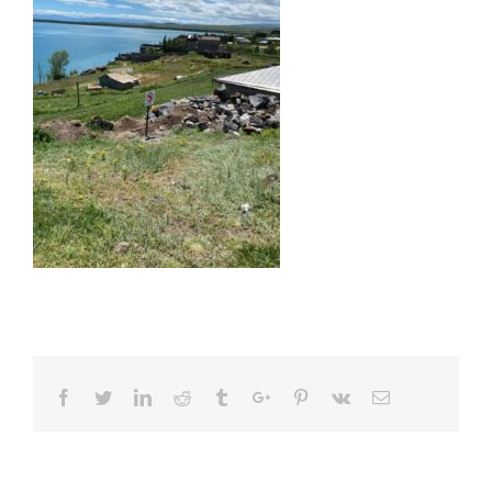
Facebook
Twitter
Linkedin
Reddit
Tumblr
Google+
Pinterest
Vk
Email