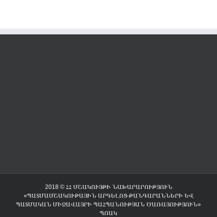
2018 © ՀՀ ՄՇԱԿՈՒՅԹԻ ՆԱԽԱՐԱՐՈՒԹՅՈՒՆ
«ՊԱՏՄԱՄՇԱԿՈՒԹԱՅԻՆ ԱՐԳԵԼՈՑ-ԹԱՆԳԱՐԱՆՆԵՐԻ ԵՎ
ՊԱՏՄԱԿԱՆ ՄԻՋԱՎԱՅՐԻ ՊԱՀՊԱՆՈՒԹՅԱՆ ԾԱՌԱՅՈՒԹՅՈՒՆ»
ՊՈԱԿ