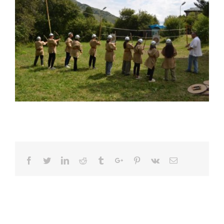
Facebook
Twitter
Linkedin
Reddit
Tumblr
Google+
Pinterest
Vk
Email