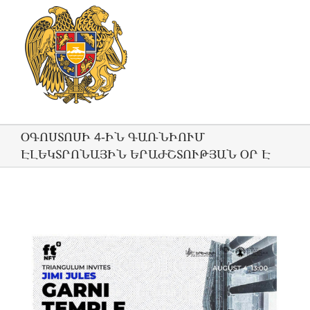
ՕԳՈՍՏՈՍԻ 4-ԻՆ ԳԱՌՆԻՈՒՄ
ԷԼԵԿՏՐՈՆԱՅԻՆ ԵՐԱԺՇՏՈՒԹՅԱՆ ՕՐ Է
View
Larger
Image