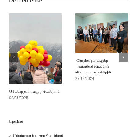
Related Posts
Շնորհակալագրեր
լրատվամիջոցների
ներկայացուցիչներին
27/12/2024
Ամանորյա հրաշքը Գառնիում
03/01/2025
Լրահոս
Ամանորյա հրաշքը Գառնիում