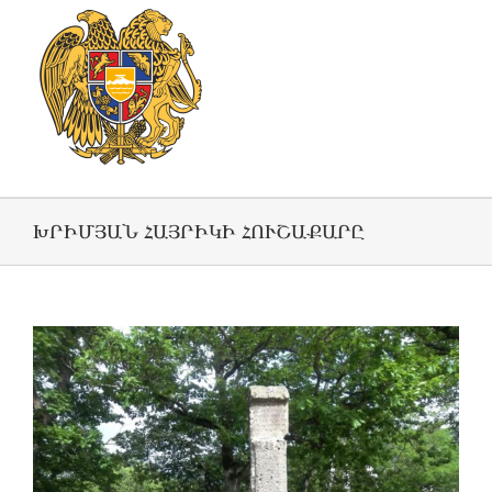
ԽՐԻՄՅԱՆ ՀԱՅՐԻԿԻ ՀՈՒՇԱՔԱՐԸ
View
Larger
Image