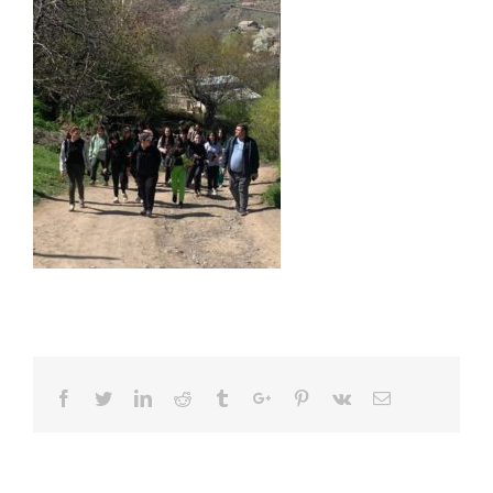
Facebook
Twitter
Linkedin
Reddit
Tumblr
Google+
Pinterest
Vk
Email