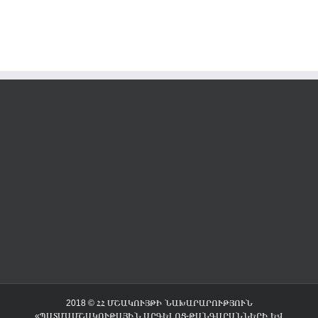
2018 © ՀՀ ՄՇԱԿՈՒՅԹԻ ՆԱԽԱՐԱՐՈՒԹՅՈՒՆ
«ՊԱՏՄԱՄՇԱԿՈՒԹԱՅԻՆ ԱՐԳԵԼՈՑ-ԹԱՆԳԱՐԱՆՆԵՐԻ ԵՎ