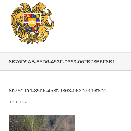
8B76D9AB-85D6-453F-9363-062B73B6F8B1
8b76d9ab-85d6-453f-9363-062b73b6f8b1
01/11/2024