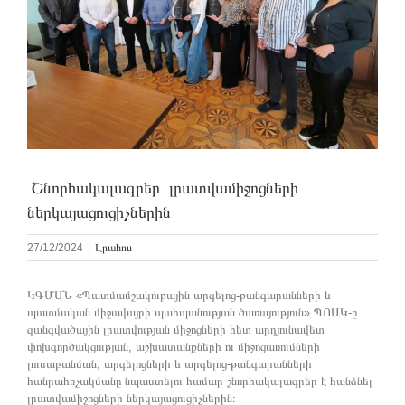
Շնորհակալագրեր լրատվամիջոցների
ներկայացուցիչներին
27/12/2024
|
Լրահոս
ԿԳՄՍՆ «Պատմամշակութային արգելոց-թանգարանների և
պատմական միջավայրի պահպանության ծառայություն» ՊՈԱԿ-ը
զանգվածային լրատվության միջոցների հետ արդյունավետ
փոխգործակցության, աշխատանքների ու միջոցառումների
լուսաբանման, արգելոցների և արգելոց-թանգարանների
հանրահռչակմանը նպաստելու համար շնորհակալագրեր է հանձնել
լրատվամիջոցների ներկայացուցիչներին։