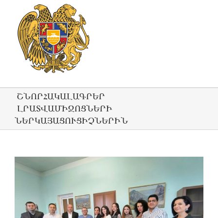
ՇՆՈՐՀԱԿԱԼԱԳՐԵՐ
ԼՐԱՏՎԱՄԻՋՈՑՆԵՐԻ
ՆԵՐԿԱՅԱՑՈՒՑԻՉՆԵՐԻՆ
View
Larger
Image