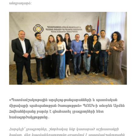
անդրադարձ։
«Պատմամշակութային արգելոց-թանգարանների և պատմական
միջավայրի պահպանության ծառայություն» ՊՈԱԿ-ի տնօրեն Արմեն
Հովհաննիսյանը բարձր է գնահատել լրագրողների հետ
համագործակցությունը
․
Հարգելի՛ լրագրողներ, շնորհակալ ենք կատարած աշխատանքի
համար, մեր կազմակերպությունը զբաղվում է պատմամշակութային