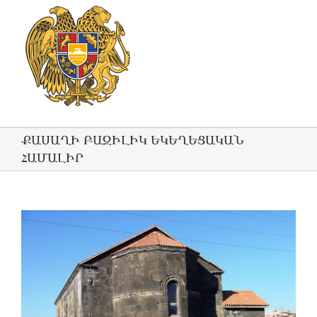
ՔԱՍԱՂԻ ԲԱԶԻԼԻԿ ԵԿԵՂԵՑԱԿԱՆ
ՀԱՄԱԼԻՐ
View
Larger
Image