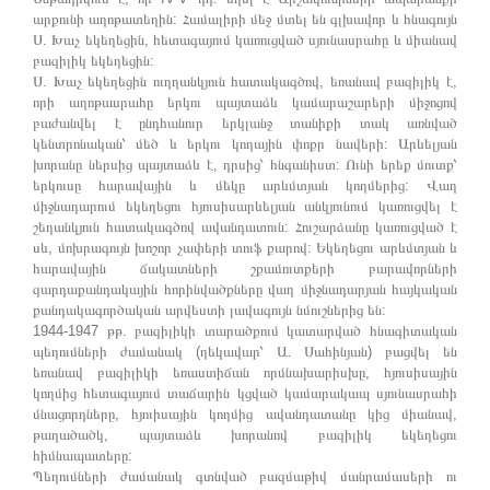
արքունի աղոթատեղին: Համալիրի մեջ մտել են գլխավոր և հնագույն
Ս. Խաչ եկեղեցին, հետագայում կառուցված սյունասրահը և միանավ
բազիլիկ եկեղեցին:
Ս. Խաչ եկեղեցին ուղղանկյուն հատակագծով, եռանավ բազիլիկ է,
որի աղոթասրահը երկու պայտաձև կամարաշարերի միջոցով
բաժանվել է ընդհանուր երկլանջ տանիքի տակ առնված
կենտրոնական՝ մեծ և երկու կողային փոքր նավերի: Արևելյան
խորանը ներսից պայտաձև է, դրսից՝ հնգանիստ: Ունի երեք մուտք՝
երկուսը հարավային և մեկը արևմտյան կողմերից: Վաղ
միջնադարում եկեղեցու հյուսիսարևելյան անկյունում կառուցվել է
շեղանկյուն հատակագծով ավանդատուն: Հուշարձանը կառուցված է
սև, մոխրագույն խոշոր չափերի տուֆ քարով: Եկեղեցու արևմտյան և
հարավային ճակատների շքամուտքերի բարավորների
զարդաքանդակային հորինվածքները վաղ միջնադարյան հայկական
քանդակագործական արվեստի լավագույն նմուշներից են:
1944-1947 թթ. բազիլիկի տարածքում կատարված հնագիտական
պեղումների ժամանակ (ղեկավար՝ Ա. Սահինյան) բացվել են
եռանավ բազիլիկի եռաստիճան որմնախարիսխը, հյուսիսային
կողմից հետագայում տաճարին կցված կամարակապ սյունասրահի
մնացորդները, հյուիսային կողմից ավանդատանը կից միանավ,
թաղածածկ, պայտաձև խորանով բազիլիկ եկեղեցու
հիմնապատերը:
Պեղումների ժամանակ գտնված բազմաթիվ մանրամասերի ու