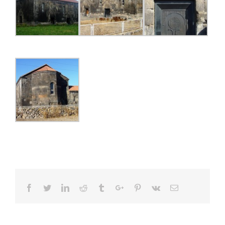
Facebook
Twitter
Linkedin
Reddit
Tumblr
Google+
Pinterest
Vk
Email