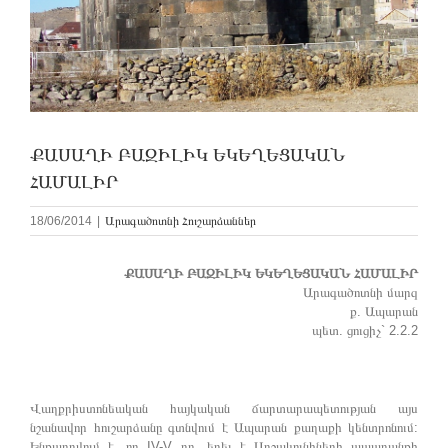
ՔԱՍԱՂԻ ԲԱԶԻԼԻԿ ԵԿԵՂԵՑԱԿԱՆ
ՀԱՄԱԼԻՐ
18/06/2014
|
Արագածոտնի Հուշարձաններ
ՔԱՍԱՂԻ ԲԱԶԻԼԻԿ ԵԿԵՂԵՑԱԿԱՆ ՀԱՄԱԼԻՐ
Արագածոտնի մարզ
ք. Ապարան
պետ. ցուցիչ` 2.2.2
Վաղքրիստոնեական հայկական ճարտարապետության այս
նշանավոր հուշարձանը գտնվում է Ապարան քաղաքի կենտրոնում:
Ենթադրվում է, որ IV-V դդ. եղել է Արշակունիների ապարանքի