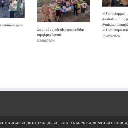
«Մեծամորյան… 
ժամանակի միջ
Թանգարանային
 պատմություն
Հունիսմեկյան միջոցառումներ
«Մեծամոր»-ում
արգելոցներում
19/05/2024
03/06/2024
ՊԱՏՄԱՄՇԱԿՈՒԹԱՅԻՆ ԱՐԳԵԼՈՑ-ԹԱՆԳԱՐԱՆՆԵՐԻ ԵՎ ՊԱՏՄԱԿԱՆ ՄԻՋԱ