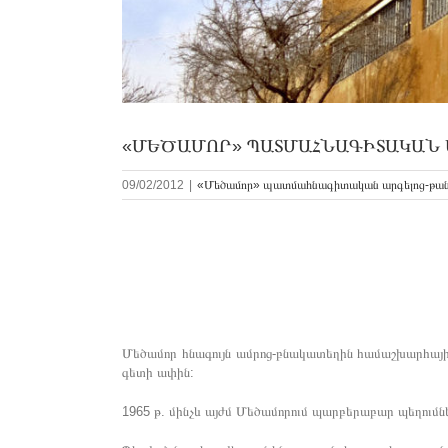
«ՄԵԾԱՄՈՐ» ՊԱՏՄԱՀՆԱԳԻՏԱԿԱՆ
09/02/2012
|
«Մեծամոր» պատմահնագիտական արգելոց-թա
Մեծամոր հնագույն ամրոց-բնակատեղին համաշխարհային 
գետի ափին:
1965 թ. մինչև այժմ Մեծամորում պարբերաբար պեղումն