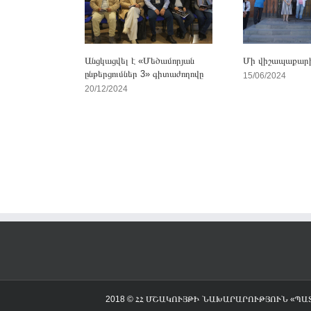
Անցկացվել է «Մեծամորյան
Մի վիշապաքարի
ընթերցումներ 3» գիտաժողովը
15/06/2024
20/12/2024
2018 © ՀՀ ՄՇԱԿՈՒՅԹԻ ՆԱԽԱՐԱՐՈՒԹՅՈՒՆ «