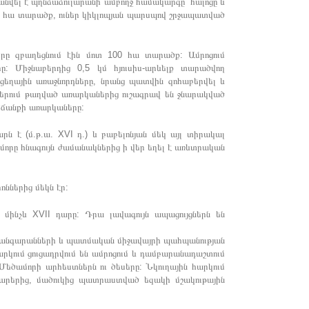
հպանվել է պղնձաձուլարանի ամբողջ համակարգը` հալոցը և
10,5 հա տարածք, ուներ կիկլոպյան պարսպով շրջապատված
երը զբաղեցնում էին մոտ 100 հա տարածք: Ամրոցում
ը: Միջնաբերդից 0,5 կմ հյուսիս-արևելք տարածվող
եղային առաջնորդները, նրանց պատվին զոհաբերվել և
աններում թաղված առարկաներից ուշագրավ են ջնարակված
րճանքի առարկաները:
 է (մ.թ.ա. XVI դ.) և բաբելոնյան մեկ այլ տիրակալ
ամորը հնագույն ժամանակներից ի վեր եղել է առևտրական
ններից մեկն էր:
 մինչև XVII դարը: Դրա լավագույն ապացույցներն են
-թանգարանների և պատմական միջավայրի պահպանության
արկում ցուցադրվում են ամրոցում և դամբարանադաշտում
 Մեծամորի արհեստներն ու ծեսերը: Նկուղային հարկում
քարերից, մածուկից պատրաստված եզակի մշակութային