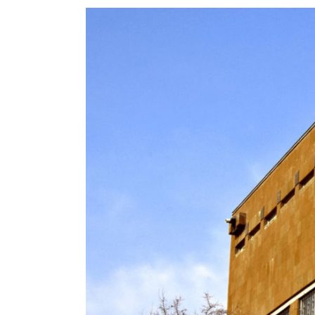
View
Larger
Image