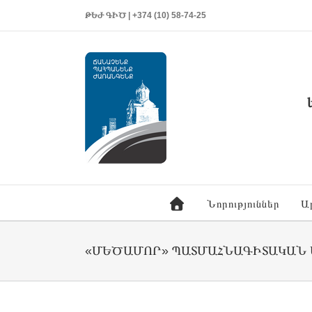
ԹԵԺ ԳԻԾ | +374 (10) 58-74-25
Նորություններ
Ա
«ՄԵԾԱՄՈՐ» ՊԱՏՄԱՀՆԱԳԻՏԱԿԱՆ