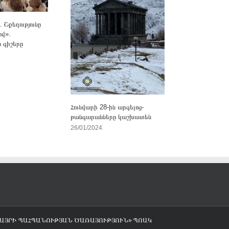
Շքեղությունը
ով».
 գիշերը
Հունվարի 28-ին արգելոց-
թանգարանները կաշխատեն
26/01/2024
ՎԱՅՐԻ ՊԱՀՊԱՆՈՒԹՅԱՆ ԾԱՌԱՅՈՒԹՅՈՒՆ» ՊՈԱԿ