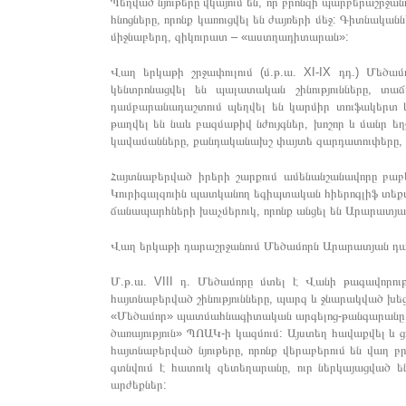
Պեղված նյութերը վկայում են, որ բրոնզի պարբերաշրջան
հնոցները, որոնք կառուցվել են ժայռերի մեջ: Գիտնակա
միջնաբերդ, զիկուրատ – «աստղադիտարան»:
Վաղ երկաթի շրջափուլում (մ.թ.ա. XI-IX դդ.) Մեծ
կենտրոնացվել են պալատական շինությունները, տա
դամբարանադաշտում պեղվել են կարմիր տուֆակերտ կ
թաղվել են նաև բազմաթիվ նժույգներ, խոշոր և մանր ե
կավամանները, քանդականախշ փայտե զարդատուփերը, 
Հայտնաբերված իրերի շարքում ամենանշանավորը բաբե
Կուրիգալզուին պատկանող եգիպտական հիերոգլիֆ տեքստո
ճանապարհների խաչմերուկ, որոնք անցել են Արարատյան
Վաղ երկաթի դարաշրջանում Մեծամորն Արարատյան դաշտ
Մ.թ.ա. VIII դ. Մեծամորը մտել է Վանի թագավորութ
հայտնաբերված շինությունները, պարզ և ջնարակված խե
«Մեծամոր» պատմահնագիտական արգելոց-թանգարանը բա
ծառայություն» ՊՈԱԿ-ի կազմում: Այստեղ հավաքվել և 
հայտնաբերված նյութերը, որոնք վերաբերում են վաղ բ
գտնվում է հատուկ զետեղարանը, ուր ներկայացված 
արժեքներ: