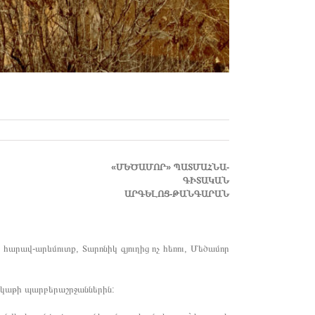
«ՄԵԾԱՄՈՐ» ՊԱՏՄԱՀՆԱ-
ԳԻՏԱԿԱՆ
ԱՐԳԵԼՈՑ-ԹԱՆԳԱՐԱՆ
հարավ-արևմուտք, Տարոնիկ գյուղից ոչ հեռու, Մեծամոր
երկաթի պարբերաշրջաններին: