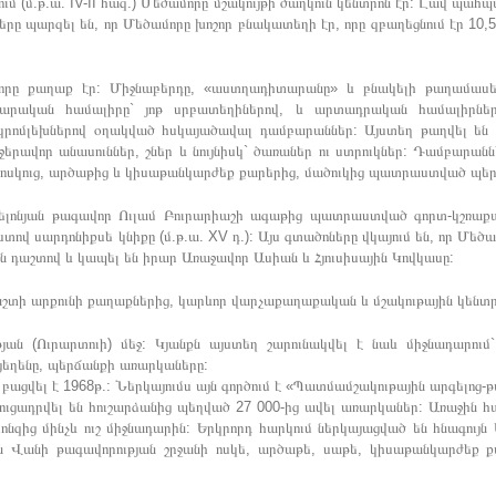
ում (մ.թ.ա. IV-II հազ.) Մեծամորը մշակույթի ծաղկուն կենտրոն էր: Լավ պա
նները պարզել են, որ Մեծամորը խոշոր բնակատեղի էր, որը զբաղեցնում էր 
ամորը քաղաք էր: Միջնաբերդը, «աստղադիտարանը» և բնակելի թաղամաս
ճարական համալիրը` յոթ սրբատեղիներով, և արտադրական համալիրներ
րոմլեխներով օղակված հսկայածավալ դամբարաններ: Այստեղ թաղվել են ց
ղջերավոր անասուններ, շներ և նույնիսկ` ծառաներ ու ստրուկներ: Դամբար
ոսկուց, արծաթից և կիսաթանկարժեք քարերից, մածուկից պատրաստված պե
լոնյան թագավոր Ուլամ Բուրարիաշի ագաթից պատրաստված գորտ-կշռաքարն
վ սարդոնիքսե կնիքը (մ.թ.ա. XV դ.): Այս գտածոները վկայում են, որ Մեծ
 դաշտով և կապել են իրար Առաջավոր Ասիան և Հյուսիսային Կովկասը:
ի արքունի քաղաքներից, կարևոր վարչաքաղաքական և մշակութային կենտրո
յան (Ուրարտուի) մեջ: Կյանքն այստեղ շարունակվել է նաև միջնադարում`
ցեղենը, պերճանքի առարկաները:
ցվել է 1968թ.: Ներկայումս այն գործում է «Պատմամշակութային արգելոց
ցուցադրվել են հուշարձանից պեղված 27 000-ից ավել առարկաներ: Առաջին հ
րոնզից մինչև ուշ միջնադարին: Երկրորդ հարկում ներկայացված են հնագույն
են Վանի թագավորության շրջանի ոսկե, արծաթե, սաթե, կիսաթանկարժեք 