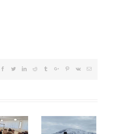
Facebook
Twitter
Linkedin
Reddit
Tumblr
Google+
Pinterest
Vk
Email