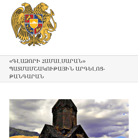
«ԳԼԱՁՈՐԻ ՀԱՄԱԼՍԱՐԱՆ»
ՊԱՏՄԱՄՇԱԿՈՒԹԱՅԻՆ ԱՐԳԵԼՈՑ-
ԹԱՆԳԱՐԱՆ
View
Larger
Image