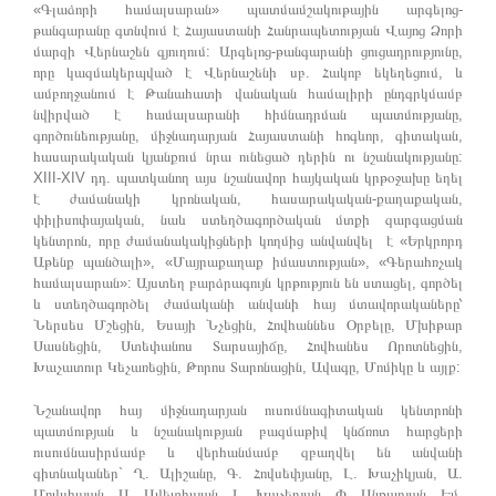
«Գլաձորի համալսարան» պատմամշակութային արգելոց-
թանգարանը գտնվում է Հայաստանի Հանրապետության Վայոց Ձորի
մարզի Վերնաշեն գյուղում: Արգելոց-թանգարանի ցուցադրությունը,
որը կազմակերպված է Վերնաշենի սբ. Հակոբ եկեղեցում, և
ամբողջանում է Թանահատի վանական համալիրի ընդգրկմամբ
նվիրված է համալսարանի հիմնադրման պատմությանը,
գործունեությանը, միջնադարյան Հայաստանի հոգևոր, գիտական,
հասարակական կյանքում նրա ունեցած դերին ու նշանակությանը:
XIII-XIV դդ. պատկանող այս նշանավոր հայկական կրթօջախը եղել
է ժամանակի կրոնական, հասարակական-քաղաքական,
փիլիսոփայական, նաև ստեղծագործական մտքի զարգացման
կենտրոն, որը ժամանակակիցների կողմից անվանվել է «Երկրորդ
Աթենք պանծալի», «Մայրաքաղաք իմաստության», «Գերահռչակ
համալսարան»: Այստեղ բարձրագույն կրթություն են ստացել, գործել
և ստեղծագործել ժամականի անվանի հայ մտավորակաները՝
Ներսես Մշեցին, Եսայի Նչեցին, Հովհաննես Օրբելը, Մխիթար
Սասնեցին, Ստեփանոս Տարսայիճը, Հովհանես Որոտնեցին,
Խաչատուր Կեչառեցին, Թորոս Տարոնացին, Ավագը, Մոմիկը և այլք:
Նշանավոր հայ միջնադարյան ուսումնագիտական կենտրոնի
պատմության և նշանակության բազմաթիվ կնճռոտ հարցերի
ուսումնասիրմամբ և վերհանմամբ զբաղվել են անվանի
գիտնականեր` Ղ. Ալիշանը, Գ. Հովսեփյանը, Լ. Խաչիկյան, Ա.
Մովսիսյան, Ա. Ավետիսյան, Լ. Խաչերյան, Փ. Անթաբյան, Էմ.