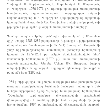
Պիվազյան, Ս. Բարխուդարյան, Ա. Աբրահամյան, Ա. Մաթևոսյան,
Ի. Ղարիբյան: 1970-1971 թթ. Երևանի պետական համալսարանի
հնագիտության, աղբյուրագիտության և ազգագրության ամբիոնի
նախաձեռնությամբ և Ի. Ղարիբյանի ղեկավարությամբ պեղումներ
կատարվեցին Վայոց ձորի Սբ. Ստեփանոս վանքի մոտկայքում, որի
ընթացքում բացվեցին Գլաձորյան համալսարանի հետքերը:
Գլաձորը որպես «Աթենք պանծալի» հիշատակվում է Մատթեոս
գրչի կողմից 1283-1284 թվականների (Վիենային Մխիթարյանների
միաբանության մատենադարանի № 571) ձեռագրում: Սակայն մի
շարք հիշտակություններում ուսումնական կենտրոնի հիմնադրումը
կապում են 1279-1281 թթ. ընկած ժամանակահավածի հետ՝
Թանահատի հիմնադրման (1279 թ.), ապա նաև համալսարանի
առաջին ուսուցչապետ Ներսես Մշեցու Մշո Առաքելոց վանքից
տեղափոխվելու և գլաձորյան դպրության կենտրոնը հիմնադրելու
թվականի հետ (1280 թ.):
1984 թ. միջազգային մասշտաբով և Հայկական ՍՍՀ կառավարության
որոշմամբ վերականգնվեց Թանհատի վանական համալիրը և մեծ
հանդիսավորությամբ նշվեց Գլաձորի համալսարանի հիմնադրման
700-ամյակը: Հոբելյանական միջոցառումների շրջանակում
վերականգնվեցին և բարեկարգվեցին նաև Վայոց Ձորի մի շարք
հուշարձաններ: 1984 թ. հոբելյանական միջոցառումների շարքում