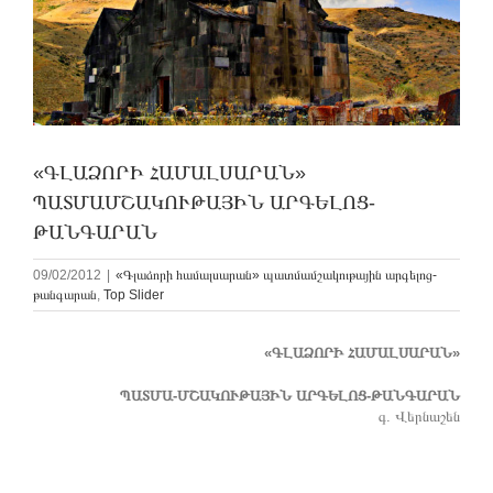
«ԳԼԱՁՈՐԻ ՀԱՄԱԼՍԱՐԱՆ»
ՊԱՏՄԱՄՇԱԿՈՒԹԱՅԻՆ ԱՐԳԵԼՈՑ-
ԹԱՆԳԱՐԱՆ
09/02/2012
|
«Գլաձորի համալսարան» պատմամշակութային արգելոց-
թանգարան
,
Top Slider
«ԳԼԱՁՈՐԻ ՀԱՄԱԼՍԱՐԱՆ»
ՊԱՏՄԱ-ՄՇԱԿՈՒԹԱՅԻՆ ԱՐԳԵԼՈՑ-ԹԱՆԳԱՐԱՆ
գ. Վերնաշեն