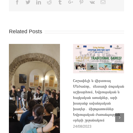
Facebook
Twitter
Linkedin
Reddit
Tumblr
Google+
Pinterest
Vk
Email
Related Posts
Շոշափելի և վիրտուալ
Մեծամոր, մետաղի մոգական
աշխարհում, Եվրոպական և
հայկական առակներ, արի
խաղանք ավանդական
խաղեր․ միջոցառումներ
Եվրոպական ժառանգության
օրերի շրջանակում
24/08/2023