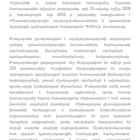
Վերնաշենի ս. Հակոբ եկեղեցում հիմնադրվեց Գլաձորի
համալսարանին նվիրված թանգարանը, որի 25-ամյակը նշվեց 2009
թ. հոկտեմբերին: Այն 2003 թ. թվականից հանդիսանում է
«Պատմամշակութային արգելոց-թանգարանների և պատմական
միջավայրի պահպանության ծառայություն» ՊՈԱԿ-ի մասնաճուղը:
Թանգարանն իրականացնում է արգելոց-թանգարանի տարածքում
գտնվող պատմամշակութային հուշարձանների, համալսարանի
գործունեությանը վերաբերվող մշակութային արժեքների
պահպանությամբ, ուսումնասիրմամբ, հանրահռչակմամբ:
Թանգարանային ցուցադրության մեջ ներկայացված են ավելի քան
250 ցուցանմուշներ: Վերջիններս հնարավորություն են տալիս
ամբողջական պատկերացում կազմելու համալսարանի հիմնադրման
նախադրյալների, թողած մշակութային արժեքների և ավանդների,
դրանց արդի նշանակության վերաբերյալ: Թանգարանն ամեն տարի
հյուրընկալում է հազարավոր այցելուների, որոնց համար
համալսարանի հոգևոր ժառանգությունը մեկնաբանվում է նաև օտար
(ռուսերեն, անգլերեն) լեզուներով: Միջնադարյան գիտակրթական
կենտրոնի հիմնադրման և նշանակության հանրահռչակման
աշխատանքները նաև կազմակերպվում են զուտ կրթական
ծրագրերի անցկացմամբ, որոնց ակտիվորեն ներգարավում են
մարզի տարբեր տարիքի դպրոցականներ: Արգելոց-թանգարանը
նաև սիրված կրթամշակութային, համերգային, հոբելյանական
միջոցառումների անցկացման և Վայոց ձորի զբոսաշրջային