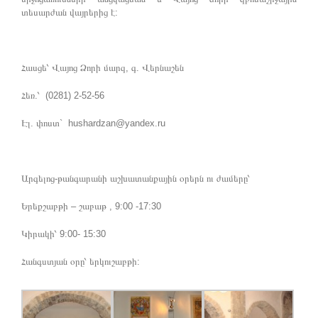
տեսարժան վայրերից է:
Հասցե՝ Վայոց Ձորի մարզ, գ. Վերնաշեն
Հեռ.՝ (0281) 2-52-56
Էլ. փոստ` hushardzan@yandex.ru
Արգելոց-թանգարանի աշխատանքային օրերն ու ժամերը՝
Երեքշաբթի – շաբաթ , 9:00 -17:30
Կիրակի՝ 9:00- 15:30
Հանգստյան օրը՝ երկուշաբթի: