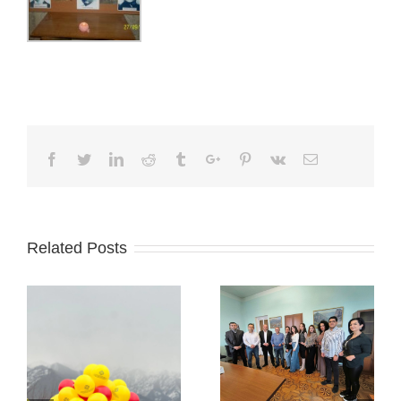
Facebook
Twitter
Linkedin
Reddit
Tumblr
Google+
Pinterest
Vk
Email
Related Posts