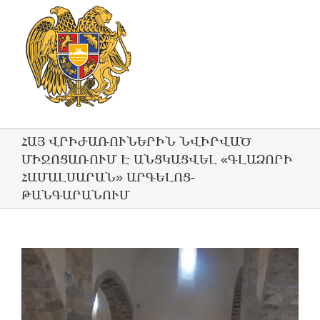
ՀԱՅ ՎՐԻԺԱՌՈՒՆԵՐԻՆ ՆՎԻՐՎԱԾ
ՄԻՋՈՑԱՌՈՒՄ Է ԱՆՑԿԱՑՎԵԼ «ԳԼԱՁՈՐԻ
ՀԱՄԱԼՍԱՐԱՆ» ԱՐԳԵԼՈՑ-
ԹԱՆԳԱՐԱՆՈՒՄ
View
Larger
Image