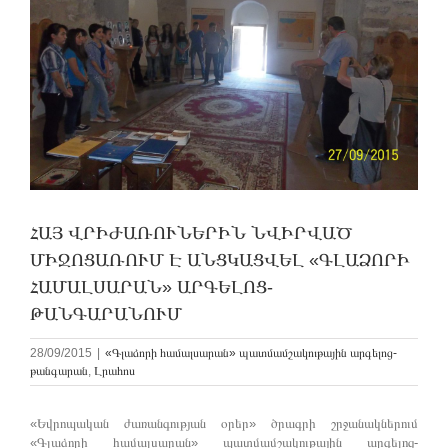
ՀԱՅ ՎՐԻԺԱՌՈՒՆԵՐԻՆ ՆՎԻՐՎԱԾ
ՄԻՋՈՑԱՌՈՒՄ Է ԱՆՑԿԱՑՎԵԼ «ԳԼԱՁՈՐԻ
ՀԱՄԱԼՍԱՐԱՆ» ԱՐԳԵԼՈՑ-
ԹԱՆԳԱՐԱՆՈՒՄ
28/09/2015
|
«Գլաձորի համալսարան» պատմամշակութային արգելոց-
թանգարան
,
Լրահոս
«Եվրոպական ժառանգության օրեր» ծրագրի շրջանակներում
«Գլաձորի համալսարան» պատմամշակութային արգելոց-