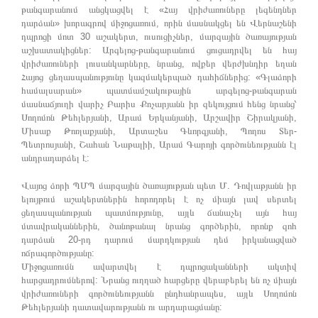
թանգարանում անցկացվել է «Հայ վրիժառուները լեգենդներ
դարձան» խորագրով միջոցառում, որին մասնակցել են Վերնաշենի
դպրոցի մոտ 30 աշակերտ, ուսուցիչներ, մարզային ծառայության
աշխատակիցներ: Արգելոց-թանգարանում ցուցադրվել են հայ
վրիժառուների լուսանկարները, նրանց, ովքեր վերժխնդիր եղան
Հայոց ցեղասպանությունը կազմակերպած դահիճներից: «Գլաձորի
համալսարան» պատմամշակութային արգելոց-թանգարան
մասնաճյուղի վարիչ Բարիս Քոչարյանն իր զեկույցում հենց նրանց՝
Սողոմոն Թեհլերյանի, Արամ Երկանյանի, Արշավիր Շիրակյանի,
Միսաք Թոռլաքյանի, Արտաշես Գևորգյանի, Պողոս Տեր-
Պետրոսյանի, Շահան Նաթալիի, Արամ Գարոյի գործունեությանն էլ
անդրադարձել է:
Վայոց ձորի ՊՄՊ մարզային ծառայության պետ Մ. Դովլաթյանն իր
ելույթում աշակերտներին հորոդորել է ոչ միայն լավ սերտել
ցեղասպանության պատմությունը, այլև ճանաչել այն հայ
մտավրականներին, ծանոթանալ նրանց գործերին, որոնք զոհ
դարձան 20-րդ դարում մարդկության դեմ իրկանացված
ոճրագործությանը:
Միջոցառումն ավարտվել է դպրոցականների ակտիվ
հարցադրումներով: Նրանց ուղղած հարցերը վերաբերել են ոչ միայն
վրիժառուների գործունեությանն ընդհանրապես, այլև Սողոմոն
Թեհլերյանի դատավարությանն ու արդարացմանը: