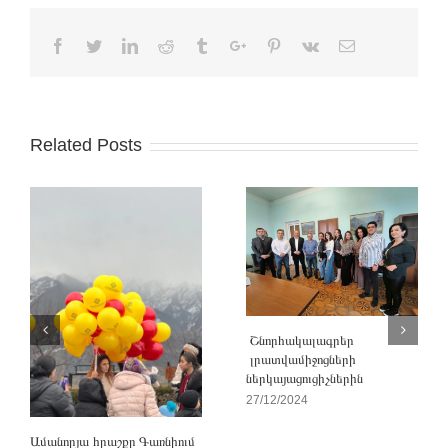
Facebook
Twitter
Linkedin
Reddit
Tumblr
Google+
Pinterest
Vk
Email
Related Posts
Շնորհակալագրեր
լրատվամիջոցների
ներկայացուցիչներին
27/12/2024
Ամանորյա հրաշքը Գառնիում