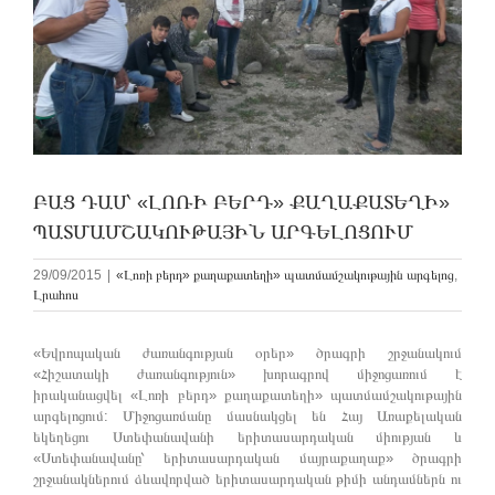
ԲԱՑ ԴԱՍ՝ «ԼՈՌԻ ԲԵՐԴ» ՔԱՂԱՔԱՏԵՂԻ»
ՊԱՏՄԱՄՇԱԿՈՒԹԱՅԻՆ ԱՐԳԵԼՈՑՈՒՄ
29/09/2015
|
«Լոռի բերդ» քաղաքատեղի» պատմամշակութային արգելոց
,
Լրահոս
«Եվրոպական ժառանգության օրեր» ծրագրի շրջանակում
«Հիշատակի ժառանգություն» խորագրով միջոցառում է
իրականացվել «Լոռի բերդ» քաղաքատեղի» պատմամշակութային
արգելոցում: Միջոցառմանը մասնակցել են Հայ Առաքելական
եկեղեցու Ստեփանավանի երիտասարդական միության և
«Ստեփանավանը՝ երիտասարդական մայրաքաղաք» ծրագրի
շրջանակներում ձևավորված երիտասարդական թիմի անդամներն ու