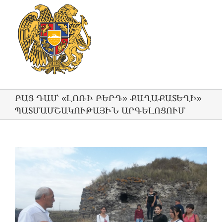
ԲԱՑ ԴԱՍ՝ «ԼՈՌԻ ԲԵՐԴ» ՔԱՂԱՔԱՏԵՂԻ»
ՊԱՏՄԱՄՇԱԿՈՒԹԱՅԻՆ ԱՐԳԵԼՈՑՈՒՄ
View
Larger
Image