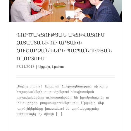
ԳՈՐԾԱԿՑՈՒԹՅԱՆ ԱԿՏԻՎԱՑՈՒՄ
ՀԱՅԱՍՏԱՆԻ ՈՒ ԱՐՑԱԽԻ
ՀՈՒՇԱՐՁԱՆՆԵՐԻ ՊԱՀՊԱՆՈՒԹՅԱՆ
ՈԼՈՐՏՈՒՄ
27/11/2018
|
Արցախ
,
Լրահոս
Անցնող տարում Արցախի Հանրապետության մի շարք
հուշարձանների տարածքներում հնագիտական
արշավախմբերը աշխատանքներ են իրականացրել ու
հետաքրքիր բացահայտումներ արել: Արցախի մեր
գործընկերները խոստանում են գործակցությունը
ամրապնդել ոչ միայն [...]