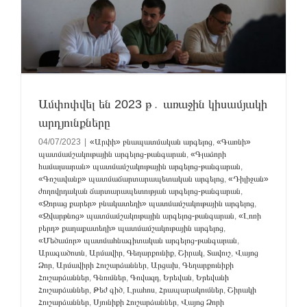
Ամփոփվել են 2023 թ․ առաջին կիսամյակի
արդյունքները
04/07/2023
|
«Արփի» բնապատմական արգելոց
,
«Գառնի»
պատմամշակութային արգելոց-թանգարան
,
«Գլաձորի
համալսարան» պատմամշակութային արգելոց-թանգարան
,
«Գոշավանք» պատմաճարտարապետական արգելոց
,
«Դիլիջան»
ժողովրդական ճարտարապետության արգելոց-թանգարան
,
«Զորաց քարեր» բնակատեղի» պատմամշակութային արգելոց
,
«Զվարթնոց» պատմամշակութային արգելոց-թանգարան
,
«Լոռի
բերդ» քաղաքատեղի» պատմամշակութային արգելոց
,
«Մեծամոր» պատմահնագիտական արգելոց-թանգարան
,
Արագածոտն
,
Արմավիր
,
Գեղարքունիք
,
Շիրակ
,
Տավուշ
,
Վայոց
Ձոր
,
Արմավիրի Հուշարձաններ
,
Արցախ
,
Գեղարքունիքի
Հուշարձաններ
,
Գնումներ
,
Գովազդ
,
Երեվան
,
Երեվանի
Հուշարձաններ
,
Թեժ գիծ
,
Լրահոս
,
Հրապարակումներ
,
Շիրակի
Հուշարձաններ
,
Սյունիքի Հուշարձաններ
,
Վայոց Ձորի