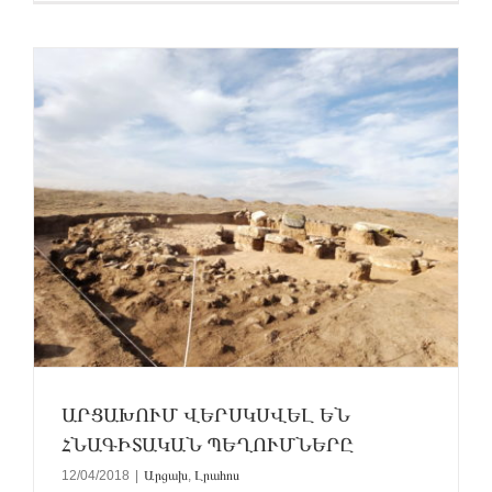
ԱՐՑԱԽՈՒՄ ՎԵՐՍԿՍՎԵԼ ԵՆ
ՀՆԱԳԻՏԱԿԱՆ ՊԵՂՈՒՄՆԵՐԸ
12/04/2018
|
Արցախ
,
Լրահոս