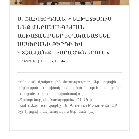
Ս. ՇԱՀՎԵՐԴՅԱՆ. «ՆԱԽԱՏԵՍՈՒՄ
ԵՆՔ ՎԵՐԱԿԱՆԳՆՄԱՆ
ԱՇԽԱՏԱՆՔՆԵՐ ԻՐԱԿԱՆԱՑՆԵԼ
ԱՍԿԵՐԱՆԻ ԲԵՐԴԻ ԵՎ
ԳՏՉԱՎԱՆՔԻ ՏԱՐԱԾՔՆԵՐՈՒՄ»
23/02/2018
|
Արցախ
,
Լրահոս
Հայկական մշակութային ժառանգությունը մեր ազգային
ինքնության յուրօրինակ անձնագիրն է, պահպանությունը`
յուրաքանչյուրի պատասխանատվությունը:
«Պահպանության ծառայություն» ՊՈԱԿ-ի
hushardzan.am կայքէջի և Armenian Monuments ՖԲ
էջի միջոցով հանրահռչակում ենք նաև [...]