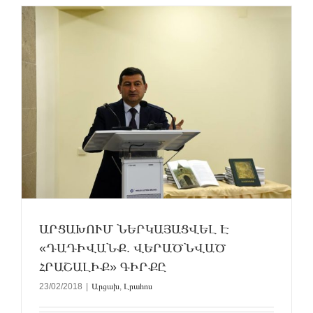
ԱՐՑԱԽՈՒՄ ՆԵՐԿԱՅԱՑՎԵԼ Է
«ԴԱԴԻՎԱՆՔ. ՎԵՐԱԾՆՎԱԾ
ՀՐԱՇԱԼԻՔ» ԳԻՐՔԸ
23/02/2018
|
Արցախ
,
Լրահոս