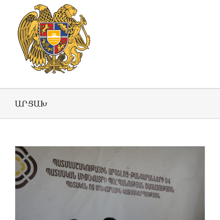
ԱՐՑԱԽ
ը