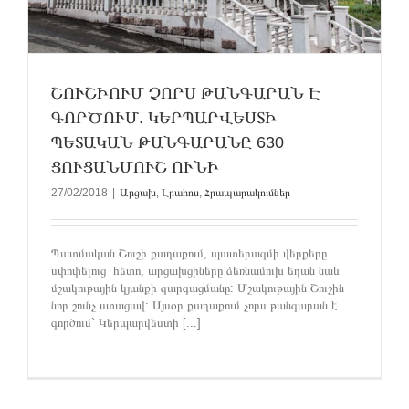
ՇՈՒՇԻՈՒՄ ՉՈՐՍ ԹԱՆԳԱՐԱՆ Է
ԳՈՐԾՈՒՄ. ԿԵՐՊԱՐՎԵՍՏԻ
ՊԵՏԱԿԱՆ ԹԱՆԳԱՐԱՆԸ 630
ՑՈՒՑԱՆՄՈՒՇ ՈՒՆԻ
27/02/2018
|
Արցախ
,
Լրահոս
,
Հրապարակումներ
Պատմական Շուշի քաղաքում, պատերազմի վերքերը
սփոփելուց հետո, արցախցիները ձեռնամուխ եղան նաև
մշակութային կյանքի զարգացմանը: Մշակութային Շուշին
նոր շունչ ստացավ: Այսօր քաղաքում չորս թանգարան է
գործում` Կերպարվեստի [...]